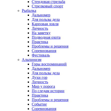
Стендовая стрельба
Стрелковый спорт
Рыбалка
Дальномер
Для пользы дела
Карповая ловля
Личность
На заметку
Подводная охота
Практика
Проблемы и решения
Соревнования
Фестиваль
Альпинизм
Горы воспоминаний
Дальномер
Для пользы дела
Духи гор
Личность
Мир у порога
По следам истории
Практика
Проблемы и решения
Событие
Соревнования