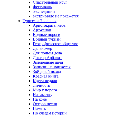
Спасательный круг
Фестиваль
Экспедиции
экстриМало не покажется
Туризм и Экология
Аристократы неба
Арт-сенал
Водные пороги
Водный туризм
Географическое общество
Дальномер
Для пользы дела
Доктор Арбалит
Заповедные дали
Записки на манжетах
Звёздный поход
Красная книга
Крути педали
Личность
Мир у порога
На заметку
На коне
Остров песни
Память
По следам истории