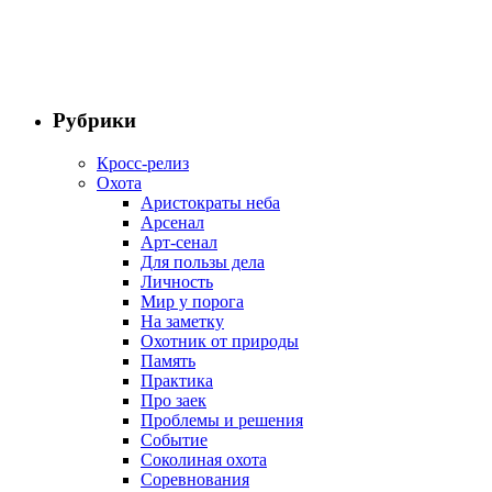
Рубрики
Кросс-релиз
Охота
Аристократы неба
Арсенал
Арт-сенал
Для пользы дела
Личность
Мир у порога
На заметку
Охотник от природы
Память
Практика
Про заек
Проблемы и решения
Событие
Соколиная охота
Соревнования