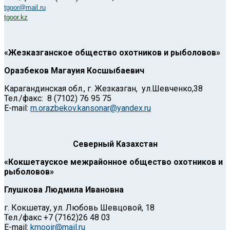
tgoor@mail.ru
tgoor.kz
«Жезказганское общество охотников и рыболовов»
Оразбеков Магауия Косшыбаевич
Карагандинская обл., г. Жезказган, ул.Шевченко,38
Тел./факс: 8 (7102) 76 95 75
Е-mail:
m.orazbekov.kansonar@yandex.ru
Северный Казахстан
«Кокшетауское межрайонное общество охотников и
рыболовов»
Глушкова Людмила Ивановна
г. Кокшетау, ул. Любовь Шевцовой, 18
Тел./факс +7 (7162)26 48 03
Е-mail:
kmooir@mail.ru