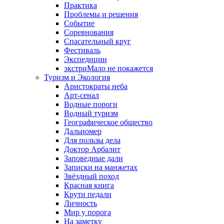
Практика
Проблемы и решения
Событие
Соревнования
Спасательный круг
Фестиваль
Экспедиции
экстриМало не покажется
Туризм и Экология
Аристократы неба
Арт-сенал
Водные пороги
Водный туризм
Географическое общество
Дальномер
Для пользы дела
Доктор Арбалит
Заповедные дали
Записки на манжетах
Звёздный поход
Красная книга
Крути педали
Личность
Мир у порога
На заметку