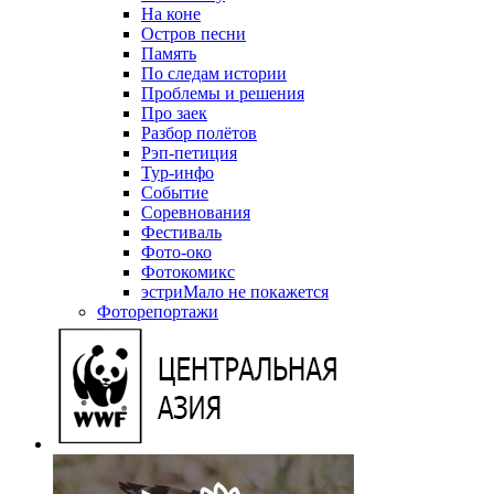
На коне
Остров песни
Память
По следам истории
Проблемы и решения
Про заек
Разбор полётов
Рэп-петиция
Тур-инфо
Событие
Соревнования
Фестиваль
Фото-око
Фотокомикс
эстриМало не покажется
Фоторепортажи