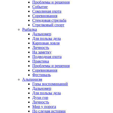
Проблемы и решения
Событие
Соколиная охота
Соревнования
Стендовая стрельба
Стрелковый спорт
Рыбалка
Дальномер
Для пользы дела
Карповая ловля
Личность
На заметку
Подводная охота
Практика
Проблемы и решения
Соревнования
Фестиваль
Альпинизм
Горы воспоминаний
Дальномер
Для пользы дела
Духи гор
Личность
Мир у порога
По следам истории