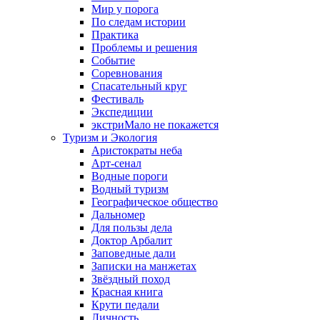
Мир у порога
По следам истории
Практика
Проблемы и решения
Событие
Соревнования
Спасательный круг
Фестиваль
Экспедиции
экстриМало не покажется
Туризм и Экология
Аристократы неба
Арт-сенал
Водные пороги
Водный туризм
Географическое общество
Дальномер
Для пользы дела
Доктор Арбалит
Заповедные дали
Записки на манжетах
Звёздный поход
Красная книга
Крути педали
Личность