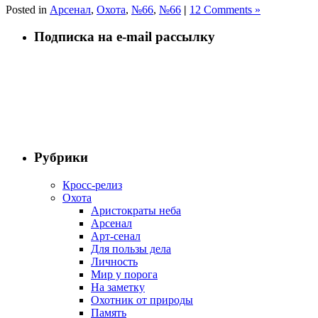
Posted in
Арсенал
,
Охота
,
№66
,
№66
|
12 Comments »
Подписка на e-mail рассылку
Рубрики
Кросс-релиз
Охота
Аристократы неба
Арсенал
Арт-сенал
Для пользы дела
Личность
Мир у порога
На заметку
Охотник от природы
Память