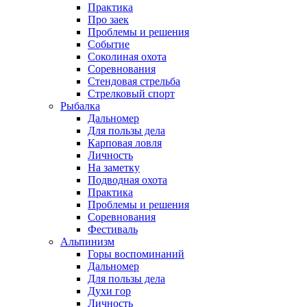
Практика
Про заек
Проблемы и решения
Событие
Соколиная охота
Соревнования
Стендовая стрельба
Стрелковый спорт
Рыбалка
Дальномер
Для пользы дела
Карповая ловля
Личность
На заметку
Подводная охота
Практика
Проблемы и решения
Соревнования
Фестиваль
Альпинизм
Горы воспоминаний
Дальномер
Для пользы дела
Духи гор
Личность