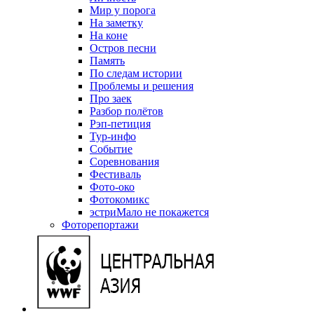
Мир у порога
На заметку
На коне
Остров песни
Память
По следам истории
Проблемы и решения
Про заек
Разбор полётов
Рэп-петиция
Тур-инфо
Событие
Соревнования
Фестиваль
Фото-око
Фотокомикс
эстриМало не покажется
Фоторепортажи