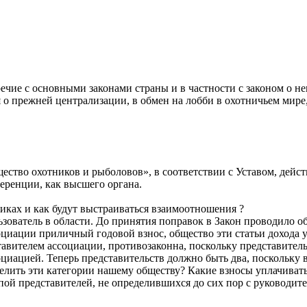
ечие с основными законами страны и в частности с законом о н
о прежней централизации, в обмен на лобби в охотничьем мире, 
тво охотников и рыболовов», в соответствии с Уставом, действ
ренции, как высшего органа.
никах и как будут выстраиваться взаимоотношения ?
зователь в области. До принятия поправок в Закон проводило об
оциации приличный годовой взнос, общество эти статьи дохода у 
авителем ассоциации, противозаконна, поскольку представитель
оциацией. Теперь представительств должно быть два, поскольку 
лить эти категории нашему обществу? Какие взносы уплачивать
й представителей, не определившихся до сих пор с руководите