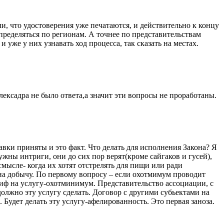
, что удостоверения уже печатаются, и действительно к концу
пределяться по регионам. А точнее по представительствам
 уже у них узнавать ход процесса, так сказать на местах.
ексадра не было ответа,а значит эти вопросы не проработаны.
вки приняты и это факт. Что делать для исполнения Закона? Я
жны интриги, они до сих пор верят(кроме сайгаков и гусей),
мысле- когда их хотят отстрелять для пищи или ради
а добычу. По первому вопросу – если охотмимум проводит
риф на услугу-охотминимум. Представительство ассоциации, с
олжно эту услугу сделать. Договор с другими субьектами на
Будет делать эту услугу-афелированность. Это первая заноза.