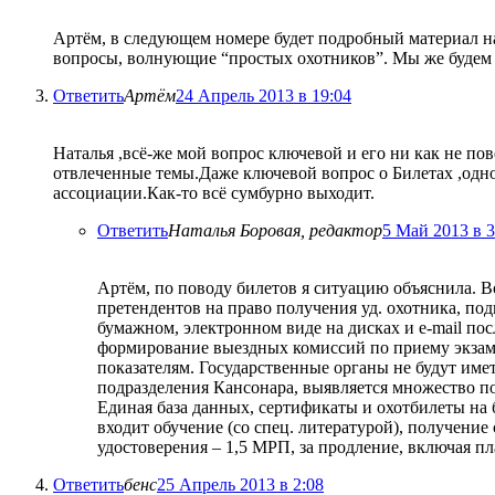
Артём, в следующем номере будет подробный материал на 
вопросы, волнующие “простых охотников”. Мы же будем з
Ответить
Артём
24 Апрель 2013 в 19:04
Наталья ,всё-же мой вопрос ключевой и его ни как не по
отвлеченные темы.Даже ключевой вопрос о Билетах ,одног
ассоциации.Как-то всё сумбурно выходит.
Ответить
Наталья Боровая, редактор
5 Май 2013 в 3
Артём, по поводу билетов я ситуацию объяснила. В
претендентов на право получения уд. охотника, по
бумажном, электронном виде на дисках и e-mail по
формирование выездных комиссий по приему экзаме
показателям. Государственные органы не будут име
подразделения Кансонара, выявляется множество по
Единая база данных, сертификаты и охотбилеты на 
входит обучение (со спец. литературой), получение
удостоверения – 1,5 МРП, за продление, включая п
Ответить
бенс
25 Апрель 2013 в 2:08