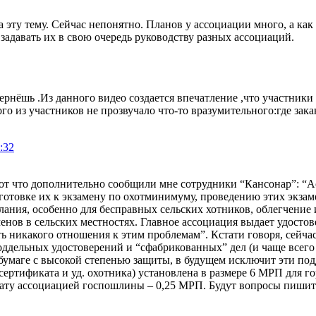
эту тему. Сейчас непонятно. Планов у ассоциации много, а как в
адавать их в свою очередь руководству разных ассоциаций.
вернёшь .Из данного видео создается впечатление ,что участник
о из участников не прозвучало что-то вразумительного:где зака
:32
от что дополнительно сообщили мне сотрудники “Кансонар”: “Ас
дготовке их к экзамену по охотминимуму, проведению этих экза
слания, особенно для бесправных сельских хотников, облегчение
нов в сельских местностях. Главное ассоциация выдает удостов
ть никакого отношения к этим проблемам”. Кстати говоря, сейча
ддельных удостоверений и “сфабрикованных” дел (и чаще всего 
бумаге с высокой степенью защиты, в будущем исключит эти подд
 сертификата и уд. охотника) установлена в размере 6 МРП для г
лату ассоциацией госпошлины – 0,25 МРП. Будут вопросы пишите