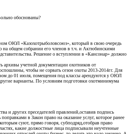
овольно обоснованы?
леном ОЮЛ «Казохотрыболовсоюз», который в свою очередь
 на общем собрании его членов в т.ч. и Актюбинскими
ставительства. Решение о вступлении в «Кансонар» должно
ять архивы учетной документации охотников от
госпошлины, чтобы не сорвать сезон охоты 2013-2014гг. Для
твом до 01 июля, помещения под классы арендуются у ОЮЛ
 другие варианты. По условиям подготовки охотминимума
тва и других преседателей правлений,оставив подпись
поправками в Закон право на оказание услуг, которое ранее
 которым суют, прямо говоря, субподряд,отобрав право
областях, какие должостные лица подписывали неучтенные
ующих отраслей охоты бизнес, то делать это надо законно. А