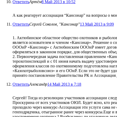
Ответить
Артём
8 Май 2013 в 10:52
А как реагирует ассоциация “Кансонар” на вопросы о мо
Ответить
Сергей Соколов, "Кансонар"
13 Май 2013 в 9:09
1. Актюбинское областное общество охотников и рыболо
является основателем и членом «Кансонар». Решение о 
ОООиР «Кансонар» с Актюбинским ОООиР имеет договорн
оформляться в законном порядке, для общественных объе
2. Первоочередная задача поставленная правлением «Кан
терохотинспекций и с 01 июня начать выдачу удостоверени
оформления классов по охотминимуму подготовлена нагл
«Казохотрыболовсоюз» и его ООиР. Если это не будет у
принято постановление Правительства РК и Ассоциация 
Ответить
Александр
14 Май 2013 в 7:18
Сергей! Тогда из резолюции участников ассоциации след
Проскурина от всех участников ОЮЛ. Будет ясно, кто реа
проходило через конкурс-Ассоциация эти услуги сама не 
генподрядчика, отыгранное ранее через конкурсы.Еще и 
удостоверения охотника ? Возбуждены ли уголовные дела 