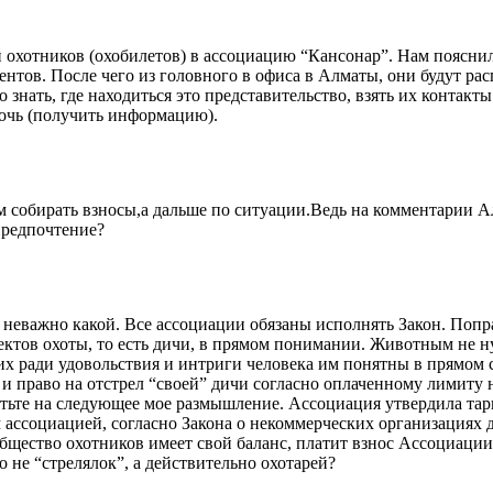
 охотников (охобилетов) в ассоциацию “Кансонар”. Нам пояснили
нтов. После чего из головного в офиса в Алматы, они будут рас
нать, где находиться это представительство, взять их контакты и
очь (получить информацию).
 собирать взносы,а дальше по ситуации.Ведь на комментарии Ал
 предпочтение?
 неважно какой. Все ассоциации обязаны исполнять Закон. Попра
ктов охоты, то есть дичи, в прямом понимании. Животным не ну
их ради удовольствия и интриги человека им понятны в прямом с
право на отстрел “своей” дичи согласно оплаченному лимиту н
тветьте на следующее мое размышление. Ассоциация утвердила та
ассоциацией, согласно Закона о некоммерческих организациях д
бщество охотников имеет свой баланс, платит взнос Ассоциации. 
 не “стрелялок”, а действительно охотарей?