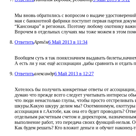
Мы вновь обратились с вопросом о выдаче удостоверений
мая с банкнотной фабрики поступит первая партия докуме
“Кансонара” в регионах. Поэтому любому охотнику важно з
Впрочем в отдельных случаях мы тоже можем в этом пом
Ответить
Артём
6 Май 2013 в 11:34
Вообщем суть я так понял:начнем выдавать билеты,начнем
А есть ли у нас ещё ассоциации ,дабы сравнить и отдать
Ответить
александр
6 Май 2013 в 12:27
Хотелось бы получить конкретные ответы от ассоциации,
думаю что прежде всего следует учитывать интнресы обье
что люди ненастолько глупы, чтобы просто отстреливать 
шкуры.Какую шкуру делим мы? Охотминимум, охоттуры и 
ассоциация в г.Актобе, как она его будет проводить? О
отдельным расчетным счетом и директором, назначенным 
выполнение работ, это передача своих функций-нельзя. О
Как будем решать? Кто вложит деньги и обучит наконец-то