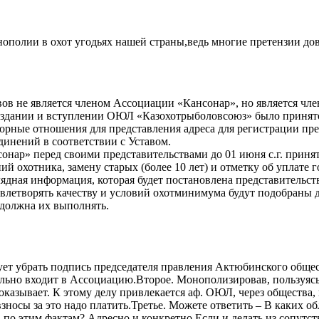
нополии в охот угодьях нашей страны,ведь многие претензии д
вов не является членом Ассоциации «Кансонар», но является ч
создании и вступлении ОЮЛ «Казохотрыболовсоюз» было принято
ые отношения для представления адреса для регистрации пред
динений в соответствии с Уставом.
сонар» перед своими представительствами до 01 июня с.г. прин
й охотника, замену старых (более 10 лет) и отметку об уплате 
ядная информация, которая будет постановлена представительс
довлетворять качеству и условий охотминимума будут подобраны
должна их выполнять.
ует убрать подпись председателя правления Актюбинского общес
льно входит в Ассоциацию.Второе. Монополизировав, пользуясь 
оказывает. К этому делу привлекается аф. ОЮЛ, через общества,
взносы за это надо платить.Третье. Можете ответить – В каких 
по этим фактам? Адресно и конкретно.Если и делать из сопутств