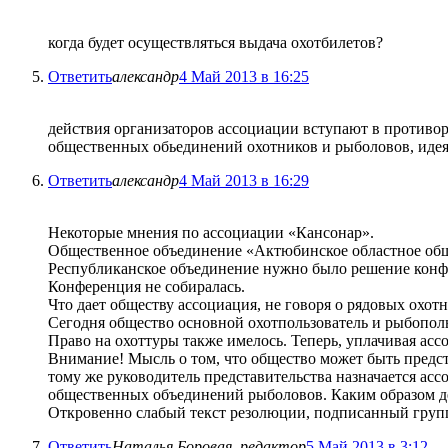
когда будет осуществляться выдача охотбилетов?
Ответить
александр
4 Май 2013 в 16:25
действия организаторов ассоциации вступают в противор
общественных обьединений охотников и рыболовов, идея 
Ответить
александр
4 Май 2013 в 16:29
Некоторые мнения по ассоциации «Кансонар».
Общественное объединение «Актюбинское областное общес
Республиканское объединение нужно было решение конфе
Конференция не собиралась.
Что дает обществу ассоциация, не говоря о рядовых охот
Сегодня общество основной охотпользователь и рыбополь
Право на охоттуры также имелось. Теперь, уплачивая асс
Внимание! Мысль о том, что общество может быть предст
тому же руководитель представительства назначается асс
общественных объединений рыболовов. Каким образом де
Откровенно слабый текст резолюции, подписанный группо
Ответить
Наталья Боровая, редактор
5 Май 2013 в 3:12