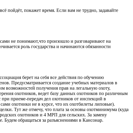
сё пойдёт, покажет время. Если вам не трудно, задавайте
и сами не понимают,что произошло и разговаривают на
нчивается роль государства и начинаются обязанности
социация берет на себя все действия по обучению
менов. Предусматривается создание учебных материалов в
 им возможностей получения прав на легальную охоту,
ерения охотников, ведет базу данных охотников по различным
с при приеме-передач дел охотников от инспекций в
сами охотники не в курсе, что их охотбилеты липовые).
елки. Тут же отмечу, что плата за основы охотминимума (куда
ородских охотников и 4 МРП для сельских. За замену
. Будем обращаться за разъяснениями в Кансонар.