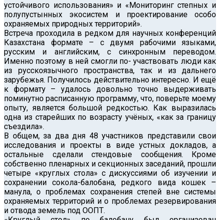
устойчивого использования» и «Мониторинг степных и
полупустынных экосистем и проектирование особо
охраняемых природных территорий».
Встреча проходила в редком для научных конференций
Казахстана формате – с двумя рабочими языками,
русским и английским, с синхронным переводом.
Именно поэтому в ней смогли по- участвовать люди как
из русскоязычного пространства, так и из дальнего
зарубежья. Получилось действительно интересно. И ещё
к формату – удалось довольно точно выдерживать
поминутно расписанную программу, что, поверьте моему
опыту, является большой редкостью. Как выразилась
одна из старейших по возрасту учёных, «как за границу
съездила».
В общем, за два дня 48 участников представили свои
исследования и проекты в виде устных докладов, а
остальные сделали стендовые сообщения. Кроме
собственно пленарных и секционных заседаний, прошли
четыре «круглых стола» с дискуссиями об изучении и
сохранении сокола-балобана, редкого вида кошек –
манула, о проблемах сохранения степей вне системы
охраняемых территорий и о проблемах резервирования
и отвода земель под ООПТ.
«Круглый стол» по балобану был организован