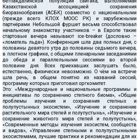
бетпакдалинской популяции сайгака, выполняемая
Казахстанской ассоциацией сохранения
биоразнообразия (АСБК) совместно с национальными
(прежде всего КЛОХ МООС РК) и зарубежными
партнёрами. Небольшой фуршет весьма способствовал
начальному знакомству участников – в Европе такие
стартовые вечера называют ice-breaker (дословно –
«ломатель льда»). Конференция шла два полных дня, с
половины девятого утра до половины седьмого вечера,
в плотном графике, с общими пленарными заседаниями
до обеда и параллельными сессиями во второй
половине дня. Всех приехавших заслушать было,
естественно, физически невозможно. О чём на встрече
шла речь, в общем понятно из названий сессий,
программу которых приготовил оргкомитет.
Это: «Международные и национальные программы и
инициативы по сохранению степного биома», «Общие
проблемы изучения и сохранения степных и
полупустынных экосистем», «Изучение и сохранение
растительного мира степей и полупустынь», «Изучение и
сохранение животного мира степей и полупустынь»,
«Современные методы изучения экосистем, сообществ
и видов», «Управление степными и полупустынными
экосистемами, лучшие практики и рекомендации для их