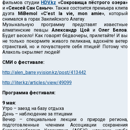
фильмов студии
HDV.kz
«Сокровища пёстрого озера»
и
«Сенсей Сан Саныч»
. Также состоится премьера клипа
дуэта
MiBemol «С’est la vie, mon amie»
, который
снимался в горах Заилийского Алатау.
Музыкальную программу представят известные
алматинские певцы
Александр Цой
и
Олег Белов
.
Будет весело! Как говорят бёдвочеры, прилетайте! И вы
не только покормите живого пеликана, вдохнёте ветер
странствий, но и почувствуете себя птицей! Потому что
Алаколь окрыляет людей!
СМИ о фестивале:
http://alen_barre.yvision.kz/post/413442
http://liter.kz/articles/view/49099
Программа фестиваля:
9 мая:
Утро – заезд на базу отдыха
День – наблюдение за птицами
Вечер – специальные лекции о природе региона,
подготовленные членами Ассоциации сохранения