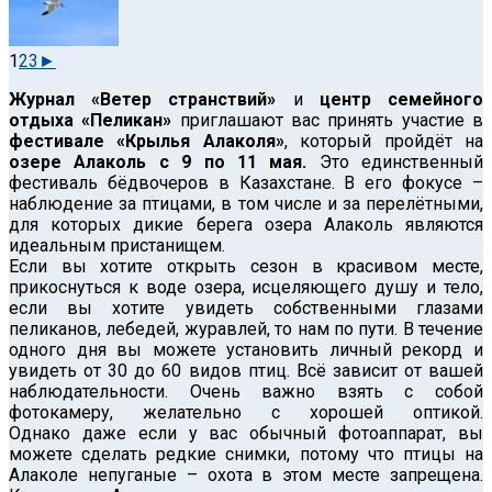
1
2
3
►
Журнал «Ветер странствий»
и
центр семейного
отдыха «Пеликан»
приглашают вас принять участие в
фестивале «Крылья Алаколя»
, который пройдёт на
озере Алаколь с 9 по 11 мая.
Это единственный
фестиваль бёдвочеров в Казахстане. В его фокусе –
наблюдение за птицами, в том числе и за перелётными,
для которых дикие берега озера Алаколь являются
идеальным пристанищем.
Если вы хотите открыть сезон в красивом месте,
прикоснуться к воде озера, исцеляющего душу и тело,
если вы хотите увидеть собственными глазами
пеликанов, лебедей, журавлей, то нам по пути. В течение
одного дня вы можете установить личный рекорд и
увидеть от 30 до 60 видов птиц. Всё зависит от вашей
наблюдательности. Очень важно взять с собой
фотокамеру, желательно с хорошей оптикой.
Однако даже если у вас обычный фотоаппарат, вы
можете сделать редкие снимки, потому что птицы на
Алаколе непуганые – охота в этом месте запрещена.