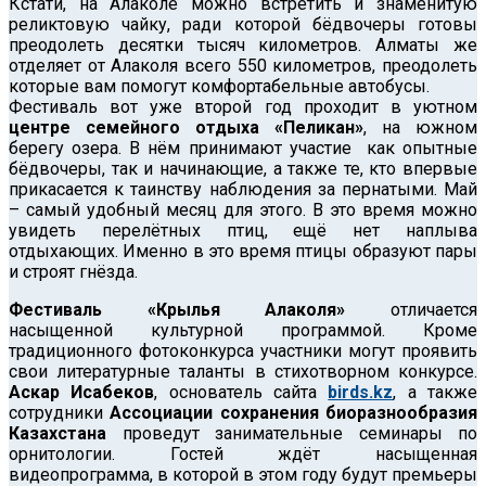
Кстати, на Алаколе можно встретить и знаменитую
реликтовую чайку, ради которой бёдвочеры готовы
преодолеть десятки тысяч километров. Алматы же
отделяет от Алаколя всего 550 километров, преодолеть
которые вам помогут комфортабельные автобусы.
Фестиваль вот уже второй год проходит в уютном
центре семейного отдыха «Пеликан»
, на южном
берегу озера. В нём принимают участие как опытные
бёдвочеры, так и начинающие, а также те, кто впервые
прикасается к таинству наблюдения за пернатыми. Май
– самый удобный месяц для этого. В это время можно
увидеть перелётных птиц, ещё нет наплыва
отдыхающих. Именно в это время птицы образуют пары
и строят гнёзда.
Фестиваль «Крылья Алаколя»
отличается
насыщенной культурной программой. Кроме
традиционного фотоконкурса участники могут проявить
свои литературные таланты в стихотворном конкурсе.
Аскар Исабеков
, основатель сайта
birds.kz
, а также
сотрудники
Ассоциации сохранения биоразнообразия
Казахстана
проведут занимательные семинары по
орнитологии. Гостей ждёт насыщенная
видеопрограмма, в которой в этом году будут премьеры