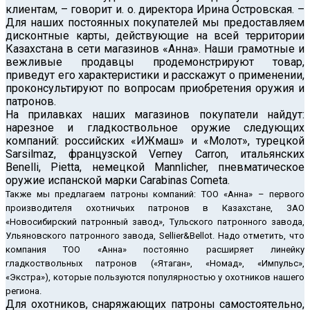
клиентам, – говорит и. о. директора Ирина Островская. –
Для наших постоянных покупателей мы предоставляем
дисконтные карты, действующие на всей территории
Казахстана в сети магазинов «Анна». Наши грамотные и
вежливые продавцы продемонстрируют товар,
приведут его характеристики и расскажут о применении,
проконсультируют по вопросам приобретения оружия и
патронов.
На прилавках наших магазинов покупатели найдут:
нарезное и гладкоствольное оружие следующих
компаний: российских «ИЖмаш» и «Молот», турецкой
Sarsilmaz, французской Verney Carron, итальянских
Benelli, Pietta, немецкой Mannlicher, пневматическое
оружие испанской марки Сarabinas Cometa.
Также мы предлагаем патроны компаний: ТОО «Анна» – первого
производителя охотничьих патронов в Казахстане, ЗАО
«Новосибирский патронный завод», Tульского патронного завода,
Ульяновского патронного завода, Sellier&Bellot. Надо отметить, что
компания ТОО «Анна» постоянно расширяет линейку
гладкоствольных патронов («Ятаган», «Номад», «Импульс»,
«Экстра»), которые пользуются популярностью у охотников нашего
региона.
Для охотников, снаряжающих патроны самостоятельно,