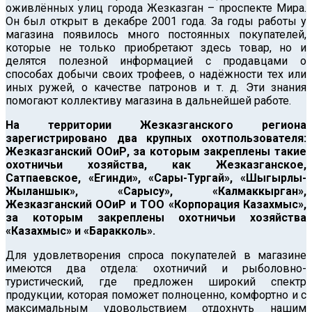
оживлённых улиц города Жезказган – проспекте Мира.
Он был открыт в декабре 2001 года.
За годы работы у
магазина появилось много постоянных покупателей,
которые не только приобретают здесь товар, но и
делятся полезной информацией с продавцами о
способах добычи своих трофеев, о надёжности тех или
иных ружей, о качестве патронов и т. д. Эти знания
помогают коллективу магазина в дальнейшей работе.
На территории Жезказганского региона
зарегистрировано два крупных охотпользователя:
Жезказганский ООиР, за которым закреплены такие
охотничьи хозяйства, как Жезказганское,
Сатпаевское, «Егинди», «Сары-Тургай», «Шыгырлы-
Жыланшык», «Сарысу», «Калмаккырган»,
Жезказганский ООиР и ТОО «Корпорация Казахмыс»,
за которым закреплены охотничьи хозяйства
«Казахмыс» и «Баракколь».
Для удовлетворения спроса покупателей в магазине
имеются два отдела: охотничий и рыболовно-
туристический, где предложен широкий спектр
продукции, которая поможет полноценно, комфортно и с
максимальным удовольствием отдохнуть нашим