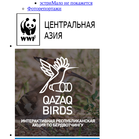
эстриМало не покажется
Фоторепортажи