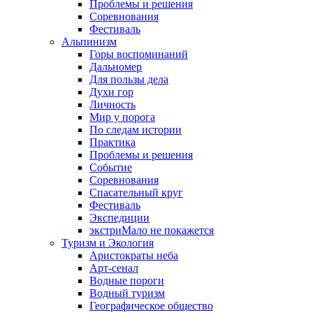
Проблемы и решения
Соревнования
Фестиваль
Альпинизм
Горы воспоминаний
Дальномер
Для пользы дела
Духи гор
Личность
Мир у порога
По следам истории
Практика
Проблемы и решения
Событие
Соревнования
Спасательный круг
Фестиваль
Экспедиции
экстриМало не покажется
Туризм и Экология
Аристократы неба
Арт-сенал
Водные пороги
Водный туризм
Географическое общество