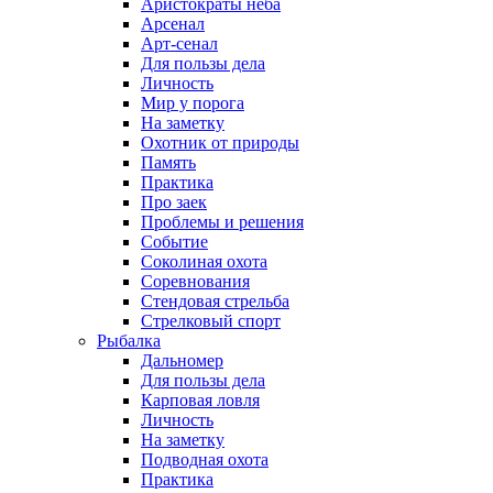
Аристократы неба
Арсенал
Арт-сенал
Для пользы дела
Личность
Мир у порога
На заметку
Охотник от природы
Память
Практика
Про заек
Проблемы и решения
Событие
Соколиная охота
Соревнования
Стендовая стрельба
Стрелковый спорт
Рыбалка
Дальномер
Для пользы дела
Карповая ловля
Личность
На заметку
Подводная охота
Практика