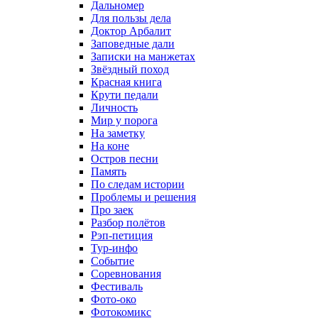
Дальномер
Для пользы дела
Доктор Арбалит
Заповедные дали
Записки на манжетах
Звёздный поход
Красная книга
Крути педали
Личность
Мир у порога
На заметку
На коне
Остров песни
Память
По следам истории
Проблемы и решения
Про заек
Разбор полётов
Рэп-петиция
Тур-инфо
Событие
Соревнования
Фестиваль
Фото-око
Фотокомикс