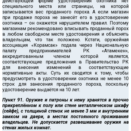
действующей форме удостоверения охотника нет
специального места или страницы, на которой
записывается вес проданного пороха. А если магазин
при продаже пороха не занесёт его в удостоверение
охотника – он окажется нарушителем правил. Поэтому
магазинам рекомендовано вписывать проданный порох
в любом свободном месте удостоверения и объяснять
владельцам, что так положено. Кстати, оружейная
ассоциация «Корамсак» подала через Национальную
палату предпринимателей РК «Атамекен»,
аккредитованным членом которой является,
соответствующие предложения в Правительство РК
для внесения изменений в соответствующие
нормативные акты. Суть их сводится к тому, чтобы
предусмотреть в удостоверении охотника не менее 10
строк для занесения проданного пороха, поскольку
удостоверение выдаётся на 10 лет.
Пункт 91. Оружие и патроны к нему хранятся в прочно
прикреплённом к полу или стене металлическом шкафу
(сейфе), с толщиной стенок не менее 3 мм и внутренним
замком на двери, в местах постоянного проживания
владельцев. Не допускается развешивание оружия на
стенах жилых комнат.