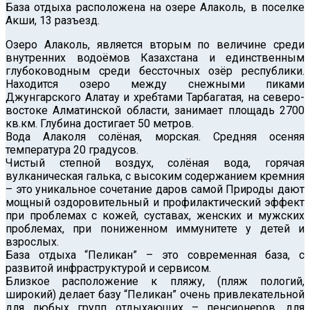
База отдыха расположена на озере Алаколь, в поселке
Акши, 13 разъезд.
Озеро Алаколь, является вторым по величине среди
внутренних водоёмов Казахстана и единственным
глубоководным среди бессточных озёр республики.
Находится озеро между снежными пиками
Джунгарского Алатау и хребтами Тарбагатая, на северо-
востоке Алматинской области, занимает площадь 2700
кв.км. Глубина достигает 50 метров.
Вода Алаколя солёная, морская. Cредняя осеняя
температура 20 градусов.
Чистый степной воздух, солёная вода, горячая
вулканическая галька, с высоким содержанием кремния
– это уникальное сочетание даров самой Природы дают
мощный оздоровительный и профилактический эффект
при проблемах с кожей, суставах, женских и мужских
проблемах, при пониженном иммунитете у детей и
взрослых.
База отдыха “Пеликан” – это современная база, с
развитой инфраструктурой и сервисом.
Близкое расположение к пляжу, (пляж пологий,
широкий) делает базу “Пеликан” очень привлекательной
для любых групп отдыхающих – пенсионеров, для