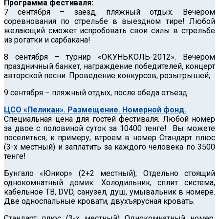
Программа фестиваля:
7 сентября – заезд, пляжный отдых. Вечером
соревнования по стрельбе в выездном тире! Любой
желающий сможет испробовать свои силы в стрельбе
из рогатки и сарбакана!
8 сентября – турнир «ОКУНЬКОЛЬ-2012». Вечером
праздничный банкет, награждение победителей, концерт
авторской песни. Проведение конкурсов, розыгрышей;
9 сентября – пляжный отдых, после обеда отъезд.
ЦСО «Пеликан». Размещение. Номерной фонд.
Специальная цена для гостей фестиваля. Любой номер
за двое с половиной суток за 10400 тенге! Вы можете
поселиться, к примеру, втроем в номер Стандарт плюс
(3-х местный) и заплатить за каждого человека по 3500
тенге!
Бунгало «Юниор» (2+2 местный); Отдельно стоящий
однокомнатный домик. Холодильник, сплит система,
кабельное ТВ, DVD, санузел, душ, умывальник в номере.
Две односпальные кровати, двухъярусная кровать.
Стандарт плюс (3-х местный) Однокомнатный номер.