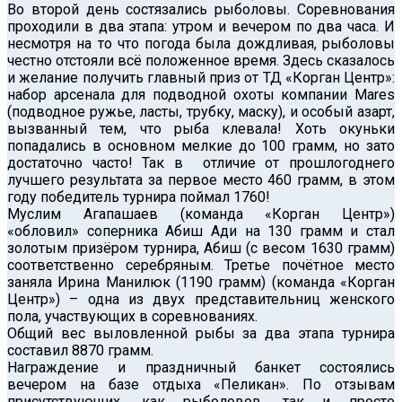
Во второй день состязались рыболовы. Соревнования
проходили в два этапа: утром и вечером по два часа. И
несмотря на то что погода была дождливая, рыболовы
честно отстояли всё положенное время. Здесь сказалось
и желание получить главный приз от ТД «Корган Центр»:
набор арсенала для подводной охоты компании Mares
(подводное ружье, ласты, трубку, маску), и особый азарт,
вызванный тем, что рыба клевала! Хоть окуньки
попадались в основном мелкие до 100 грамм, но зато
достаточно часто! Так в отличие от прошлогоднего
лучшего результата за первое место 460 грамм, в этом
году победитель турнира поймал 1760!
Муслим Агапашаев (команда «Корган Центр»)
«обловил» соперника Абиш Ади на 130 грамм и стал
золотым призёром турнира, Абиш (с весом 1630 грамм)
соответственно серебряным. Третье почётное место
заняла Ирина Манилюк (1190 грамм) (команда «Корган
Центр») – одна из двух представительниц женского
пола, участвующих в соревнованиях.
Общий вес выловленной рыбы за два этапа турнира
составил 8870 грамм.
Награждение и праздничный банкет состоялись
вечером на базе отдыха «Пеликан». По отзывам
присутствующих, как рыболовов, так и просто