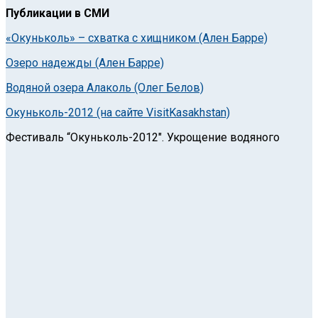
Публикации в СМИ
«Окуньколь» – схватка с хищником (Ален Барре)
Озеро надежды (Ален Барре)
Водяной озера Алаколь (Олег Белов)
Окуньколь-2012 (на сайте VisitKasakhstan)
Фестиваль “Окуньколь-2012″. Укрощение водяного