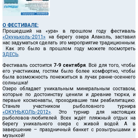
О ФЕСТИВАЛЕ:
Прошедший на «ура» в прошлом году фестиваль
«Окуньколь-2011»
на берегу озера Алаколь, заставил
нас задуматься сделать это мероприятие традиционным.
Как это было в прошлом году можете посмотреть
ЗДЕСЬ
.
Фестиваль состоится
7-9 сентября
. Всё для того, чтобы
его участникам, гостям было более комфортно, чтобы
была возможность понежиться в лучах ранне-осеннего
солнышка!
Озеро обладает уникальным минеральным составом,
которые по достоинству ценили и древние тюрки, и
первые космонавты, проходившие там реабилитацию.
Станьте участником рыболовного турнира
«ОКУНЬКОЛЬ-2012»
. Это турнир для настоящих
рыболовов-любителей. Всех ждёт пляжный отдых на
берегу уникального озера с живой водой. А в
завершение – праздничный банкет с розыгрышами и
музыкой!