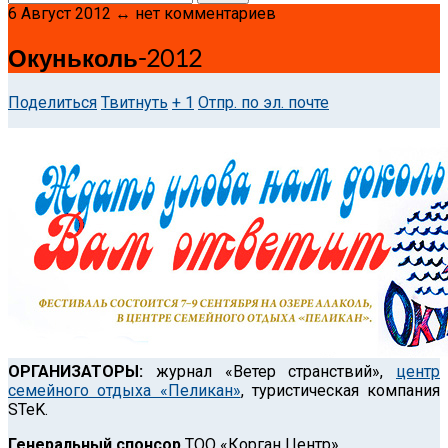
6 Август 2012 ↔ нет комментариев
Окуньколь-2012
Поделиться
Твитнуть
+ 1
Отпр. по эл. почте
ОРГАНИЗАТОРЫ:
журнал «Ветер странствий»,
центр
семейного отдыха «Пеликан»
, туристическая компания
STeK.
Генеральный спонсор
ТОО «Корган Центр»