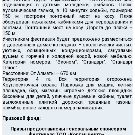
отдыхающих с детьми, молодёжи, рыбаков. Пляж:
вулканическая галька, в 10 минутах ходьбы, примерно
150 м. построен понтонный мост на косу. Пляж
оборудован лежаками, кабинками для переодевания и
зонтами. Понтонный мост на косу. Дорога до пляжа –
150 м.
Участникам фестиваля будет предложено разместиться
в деревянных домах-коттеджах – экологически чистых,
уютных, оснащённых кондиционерами, санузлами,
душем с горячей и холодной водой, новой мебелью.
Категории номеров: “Эконом”, “Стандарт”, “Стандарт
Плюс”.
Расстояние: От Алматы – 670 км
Территория 4 га. Вся территория огорожена.
Круглосуточная охрана. Парковка для машин, летняя
площадка, бар, магазин, игровые детские площадки,
бассейны для детей, уличные душевые кабины, туалет,
выложенные плиткой дорожки, травяные газоны,
клумбы, возле каждого номера палисадник.
Призовой фонд:
Призы предоставлены генеральным спонсором
фестиваля ТОО «Корган центр»