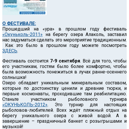
О ФЕСТИВАЛЕ:
Прошедший на «ура» в прошлом году фестиваль
«Окуньколь-2011»
на берегу озера Алаколь, заставил
нас задуматься сделать это мероприятие традиционным.
Как это было в прошлом году можете посмотреть
ЗДЕСЬ
.
Фестиваль состоится
7-9 сентября
. Всё для того, чтобы
его участникам, гостям было более комфортно, чтобы
была возможность понежиться в лучах ранне-осеннего
солнышка!
Озеро обладает уникальным минеральным составом,
которые по достоинству ценили и древние тюрки, и
первые космонавты, проходившие там реабилитацию.
Станьте участником рыболовного турнира
«ОКУНЬКОЛЬ-2012»
. Это турнир для настоящих
рыболовов-любителей. Всех ждёт пляжный отдых на
берегу уникального озера с живой водой. А в
завершение – праздничный банкет с розыгрышами и
музыкой!