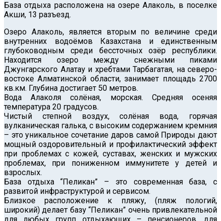
База отдыха расположена на озере Алаколь, в поселке
Акши, 13 разъезд.
Озеро Алаколь, является вторым по величине среди
внутренних водоёмов Казахстана и единственным
глубоководным среди бессточных озёр республики.
Находится озеро между снежными пиками
Джунгарского Алатау и хребтами Тарбагатая, на северо-
востоке Алматинской области, занимает площадь 2700
кв.км. Глубина достигает 50 метров.
Вода Алаколя солёная, морская. Cредняя осеняя
температура 20 градусов.
Чистый степной воздух, солёная вода, горячая
вулканическая галька, с высоким содержанием кремния
– это уникальное сочетание даров самой Природы дают
мощный оздоровительный и профилактический эффект
при проблемах с кожей, суставах, женских и мужских
проблемах, при пониженном иммунитете у детей и
взрослых.
База отдыха “Пеликан” – это современная база, с
развитой инфраструктурой и сервисом.
Близкое расположение к пляжу, (пляж пологий,
широкий) делает базу “Пеликан” очень привлекательной
для любых групп отдыхающих – пенсионеров, для