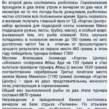
Во второй день состязались рыболовы. Соревнования
проходили в два этапа: утром и вечером по два часа. И
несмотря на то что погода была дождливая, рыболовы
честно отстояли всё положенное время. Здесь сказалось
и желание получить главный приз от ТД «Корган Центр»:
набор арсенала для подводной охоты компании Mares
(подводное ружье, ласты, трубку, маску), и особый азарт,
вызванный тем, что рыба клевала! Хоть окуньки
попадались в основном мелкие до 100 грамм, но зато
достаточно часто! Так в отличие от прошлогоднего
лучшего результата за первое место 460 грамм, в этом
году победитель турнира поймал 1760!
Муслим Агапашаев (команда «Корган Центр»)
«обловил» соперника Абиш Ади на 130 грамм и стал
золотым призёром турнира, Абиш (с весом 1630 грамм)
соответственно серебряным. Третье почётное место
заняла Ирина Манилюк (1190 грамм) (команда «Корган
Центр») – одна из двух представительниц женского
пола, участвующих в соревнованиях.
Общий вес выловленной рыбы за два этапа турнира
составил 8870 грамм.
Награждение и праздничный банкет состоялись
вечером на базе отдыха «Пеликан». По отзывам
присутствующих, как рыболовов, так и просто