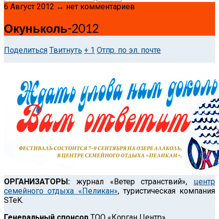
6 Август 2012 ↔ нет комментариев
Окуньколь-2012
Поделиться
Твитнуть
+ 1
Отпр. по эл. почте
ОРГАНИЗАТОРЫ:
журнал «Ветер странствий»,
центр
семейного отдыха «Пеликан»
, туристическая компания
STeK.
Генеральный спонсор
ТОО «Корган Центр»