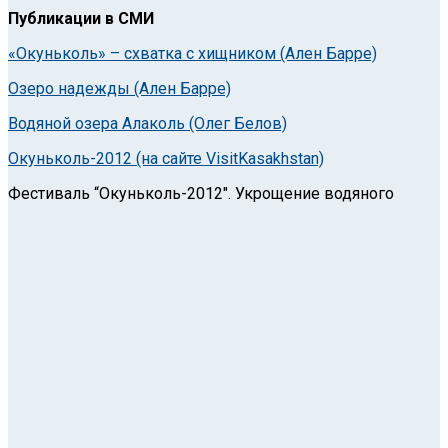
Публикации в СМИ
«Окуньколь» – схватка с хищником (Ален Барре)
Озеро надежды (Ален Барре)
Водяной озера Алаколь (Олег Белов)
Окуньколь-2012 (на сайте VisitKasakhstan)
Фестиваль “Окуньколь-2012″. Укрощение водяного