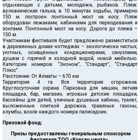
отдыхающих с детьми, молодёжи, рыбаков. Пляж:
вулканическая галька, в 10 минутах ходьбы, примерно
150 м. построен понтонный мост на косу. Пляж
оборудован лежаками, кабинками для переодевания и
зонтами. Понтонный мост на косу. Дорога до пляжа –
150 м.
Участникам фестиваля будет предложено разместиться
в деревянных домах-коттеджах – экологически чистых,
уютных, оснащённых кондиционерами, санузлами,
душем с горячей и холодной водой, новой мебелью.
Категории номеров: “Эконом”, “Стандарт”, “Стандарт
Плюс”.
Расстояние: От Алматы – 670 км
Территория 4 га. Вся территория огорожена.
Круглосуточная охрана. Парковка для машин, летняя
площадка, бар, магазин, игровые детские площадки,
бассейны для детей, уличные душевые кабины, туалет,
выложенные плиткой дорожки, травяные газоны,
клумбы, возле каждого номера палисадник.
Призовой фонд:
Призы предоставлены генеральным спонсором
фестиваля ТОО «Корган центр»