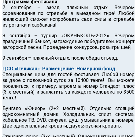
Программа фестиваля:
7 сентября – заезд, пляжный отдых. Вечером
соревнования по стрельбе в выездном тире! Любой
желающий сможет испробовать свои силы в стрельбе
из рогатки и сарбакана!
8 сентября – турнир «ОКУНЬКОЛЬ-2012». Вечером
праздничный банкет, награждение победителей, концерт
авторской песни. Проведение конкурсов, розыгрышей;
9 сентября – пляжный отдых, после обеда отъезд.
ЦСО «Пеликан». Размещение. Номерной фонд.
Специальная цена для гостей фестиваля. Любой номер
за двое с половиной суток за 10400 тенге! Вы можете
поселиться, к примеру, втроем в номер Стандарт плюс
(3-х местный) и заплатить за каждого человека по 3500
тенге!
Бунгало «Юниор» (2+2 местный); Отдельно стоящий
однокомнатный домик. Холодильник, сплит система,
кабельное ТВ, DVD, санузел, душ, умывальник в номере.
Две односпальные кровати, двухъярусная кровать.
Стандарт плюс (3-х местный) Однокомнатный номер.