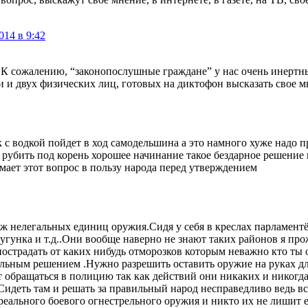
014 в 9:42
. К сожалению, “законопослушные граждане” у нас очень инертн
 и двух физических лиц, готовых на диктофон высказать свое мне
 как с водкой пойдет в ход самодельшина а это намного хуже над
рубить под корень хорошее начинание такое бездарное решение
умает этот вопрос в пользу народа перед утверждением
аж нелегальных единиц оружия.Сидя у себя в креслах парламент
угунка и т.д..Они вообще наверно не знают таких районов я пр
пострадать от каких нибудь отморозков которым неважно кто ты 
ильным решением .Нужно разрешить оставить оружие на руках дл
т обращаться в полицию так как действий они никаких и никогда
 .Cидеть там и решать за правильный народ несправедливо ведь в
 реального боевого огнестрельного оружия и никто их не лишит е