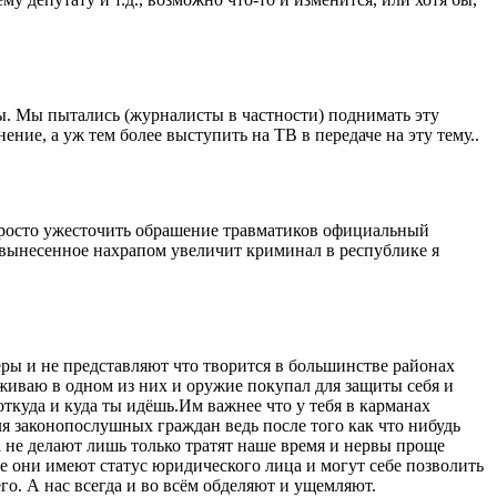
ы. Мы пытались (журналисты в частности) поднимать эту
ние, а уж тем более выступить на ТВ в передаче на эту тему..
о просто ужесточить обрашение травматиков официальный
 вынесенное нахрапом увеличит криминал в республике я
ёры и не представляют что творится в большинстве районах
оживаю в одном из них и оружие покупал для защиты себя и
откуда и куда ты идёшь.Им важнее что у тебя в карманах
я законопослушных граждан ведь после того как что нибудь
 не делают лишь только тратят наше время и нервы проще
се они имеют статус юридического лица и могут себе позволить
го. А нас всегда и во всём обделяют и ущемляют.