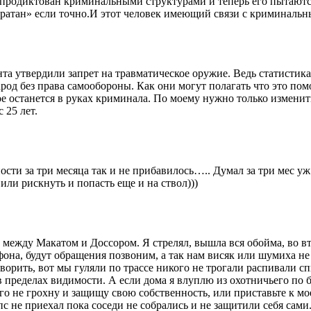
о продиктован криминальными структурами и теперь его пытают
атан» если точно.И этот человек имеющий связи с криминальн
а утвердили запрет на травматическое оружие. Ведь статистика
арод без права самообороны. Как они могут полагать что это п
ное останется в руках криминала. По моему нужно только измен
 25 лет.
сти за три месяца так и не прибавилось….. Думал за три мес уж
или рискнуть и попасть еще и на ствол)))
о между Макатом и Доссором. Я стрелял, вышла вся обойма, во вт
фона, будут обращения позвоним, а так нам висяк или шумиха не
орить, вот мы гуляли по трассе никого не трогали распивали спи
в пределах видимости. А если дома я влуплю из охотничьего по 
го не грохну и защищу свою собственность, или приставьте к м
с не приехал пока соседи не собрались и не защитили себя сами