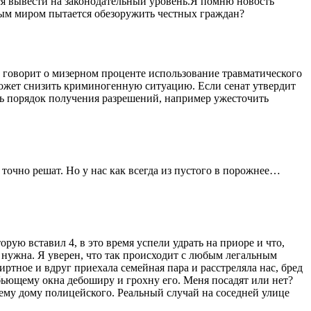
ся вывести на законодательный уровень.Я помню новость
ым миром пытается обезоружить честных граждан?
 говорит о мизерном проценте использование травматического
оможет снизить криминогенную ситуацию. Если сенат утвердит
ить порядок получения разрешений, например ужесточить
 точно решат. Но у нас как всегда из пустого в порожнее…
орую вставил 4, в это время успели удрать на приоре и что,
 нужна. Я уверен, что так происходит с любым легальным
ртное и вдруг приехала семейная пара и расстреляла нас, бред
бьющему окна дебоширу и грохну его. Меня посадят или нет?
оему дому полицейского. Реальный случай на соседней улице
.