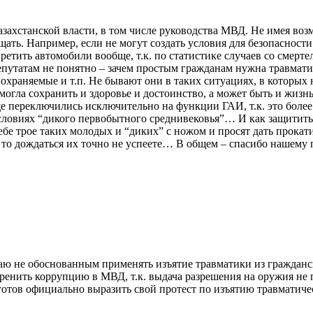
захстанской власти, в том числе руководства МВД. Не имея воз
щать. Например, если не могут создать условия для безопасност
претить автомобили вообще, т.к. по статистике случаев со сме
утатам не понятно – зачем простым гражданам нужна травматика
охраняемые и т.п. Не бывают они в таких ситуациях, в котор
омогла сохранить и здоровье и достоинство, а может быть и жи
 переключились исключительно на функции ГАИ, т.к. это более
условиях “дикого первобытного среднивековья”… И как защитить
е трое таких молодых и “диких” с ножом и просят дать прокатит
 то дождаться их точно не успеете… В общем – спасибо нашему 
таю не обоснованным применять изъятие травматики из гражданс
ренить коррупцию в МВД, т.к. выдача разрешения на оружия не п
 готов официально выразить свой протест по изъятию травматиче