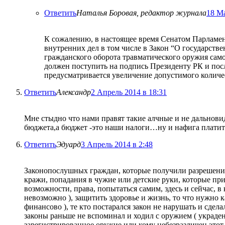
Ответить
Наталья Боровая, редактор журнала
18 Ма
К сожалению, в настоящее время Сенатом Парламен
внутренних дел в том числе в Закон “О государств
гражданского оборота травматического оружия само
должен поступить на подпись Президенту РК и посл
предусматривается увеличение допустимого количес
Ответить
Александр
2 Апрель 2014 в 18:31
Мне стыдно что нами правят такие алчные и не дальновид
бюджета,а бюджет -это наши налоги…ну и нафига платить
Ответить
Эдуард
3 Апрель 2014 в 2:48
Законопослушных граждан, которые получили разрешение,
кражи, попадания в чужие или детские руки, которые при
возможности, права, попытаться самим, здесь и сейчас, в
невозможно ), защитить здоровье и жизнь, то что нужно к
финансово ), те кто постарался закон не нарушать и сдел
законы раньше не вспоминал и ходил с оружием ( украденн
зарегистрированное оружие или кому небезразличен этот во