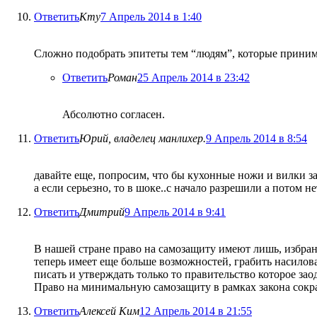
Ответить
Кту
7 Апрель 2014 в 1:40
Сложно подобрать эпитеты тем “людям”, которые приним
Ответить
Роман
25 Апрель 2014 в 23:42
Абсолютно согласен.
Ответить
Юрий, владелец манлихер.
9 Апрель 2014 в 8:54
давайте еще, попросим, что бы кухонные ножи и вилки 
а если серьезно, то в шоке..с начало разрешили а потом 
Ответить
Дмитрий
9 Апрель 2014 в 9:41
В нашей стране право на самозащиту имеют лишь, избран
теперь имеет еще больше возможностей, грабить насилова
писать и утверждать только то правительство которое з
Право на минимальную самозащиту в рамках закона сок
Ответить
Алексей Ким
12 Апрель 2014 в 21:55