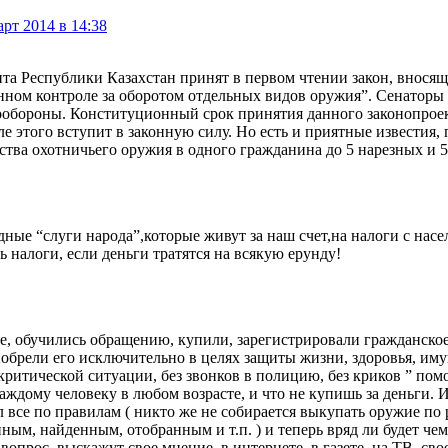
рт 2014 в 14:38
та Республики Казахстан принят в первом чтении закон, вносящ
енном контроле за оборотом отдельных видов оружия”. Сенаторы
обороны. Конституционный срок принятия данного законопроекта
е этого вступит в законную силу. Но есть и приятные известия,
тва охотничьего оружия в одного гражданина до 5 нарезных и 5
ные “слуги народа”,которые живут за наш счет,на налоги с нас
 налоги, если деньги тратятся на всякую ерунду!
 обучились обращению, купили, зарегистрировали гражданское 
обрели его исключительно в целях защиты жизни, здоровья, иму
 критической ситуации, без звонков в полицию, без криков ” помо
аждому человеку в любом возрасте, и что не купишь за деньги. И
ал все по правилам ( никто же не собирается выкупать оружие по 
ым, найденным, отобранным и т.п. ) и теперь вряд ли будет чем
прос, выскажут свое мнение, в интернете, в газете, на ТВ, свое