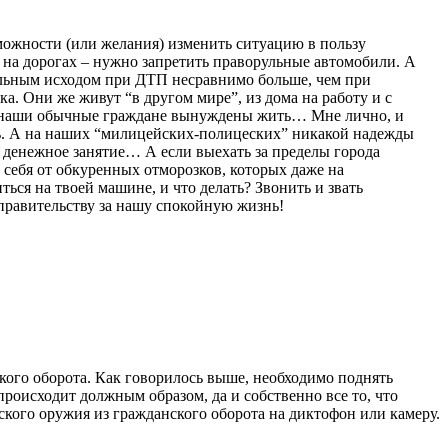
можности (или желания) изменить ситуацию в пользу
и на дорогах – нужно запретить праворульные автомобили. А
ртельным исходом при ДТП несравнимо больше, чем при
. Они же живут “в другом мире”, из дома на работу и с
ых наши обычные граждане вынуждены жить… Мне лично, и
знь. А на наших “милицейских-полицеских” никакой надежды
 денежное занятие… А если выехать за пределы города
 себя от обкуренных отморозков, которых даже на
ься на твоей машине, и что делать? Звонить и звать
правительству за нашу спокойную жизнь!
кого оборота. Как говорилось выше, необходимо поднять
роисходит должным образом, да и собственно все то, что
ского оружия из гражданского оборота на диктофон или камеру.