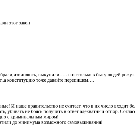
али этот закон
забрали,извиняюсь, выкупили…. а то столько в быту людей реж
нет..а конституцию тоже давайте перепишем….
ные! И наше правительство не считает, что в их число входит б
ть, убивать не боясь получить в ответ адекватный отпор. Согл
аодно с криминальным миром!
ратили до минимума возможного самовыживания!