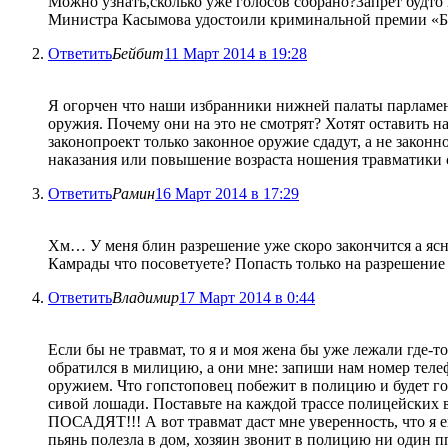
Можно узнать,сколько уже голосов собрано?Запрет будт
Министра Касымова удостоили криминальной премии «Бр
Ответить
Бейбит
11 Март 2014 в 19:28
Я огорчен что наши избранники нижней палаты парламент
оружия. Почему они на это не смотрят? Хотят оставить н
законопроект только законное оружие сдадут, а не закон
наказания или повышение возраста ношения травматики с
Ответить
Рамин
16 Март 2014 в 17:29
Хм… У меня блин разрешение уже скоро закончится а ясно
Камрады что посоветуете? Попасть только на разрешение 
Ответить
Владимир
17 Март 2014 в 0:44
Если бы не травмат, то я и моя жена бы уже лежали где-т
обратился в милицию, а они мне: запиши нам номер теле
оружием. Что гопстоповец побежит в полицию и будет гов
сивой лошади. Поставьте на каждой трассе полицейских 
ПОСАДЯТ!!! А вот травмат даст мне уверенность, что я е
пьянь полезла в дом, хозяин звонит в полицию ни один пп