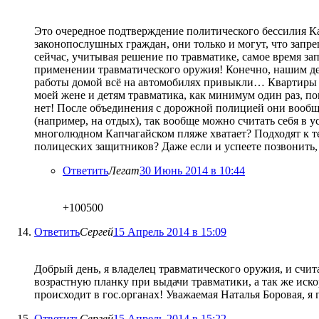
Это очередное подтверждение политического бессилия Ка
законопослушных граждан, они только и могут, что запре
сейчас, учитывая решение по травматике, самое время за
применении травматического оружия! Конечно, нашим деп
работы домой всё на автомобилях привыкли… Квартиры 
моей жене и детям травматика, как минимум один раз, п
нет! После объединения с дорожной полицией они вообще
(например, на отдых), так вообще можно считать себя в 
многолюдном Капчагайском пляже хватает? Подходят к теб
полицеских защитников? Даже если и успеете позвонить,
Ответить
Легат
30 Июнь 2014 в 10:44
+100500
Ответить
Сергей
15 Апрель 2014 в 15:09
Добрый день, я владелец травматического оружия, и счи
возрастную планку при выдачи травматики, а так же иско
происходит в гос.органах! Уважаемая Наталья Боровая, я
Ответить
Сергей
15 Апрель 2014 в 15:22