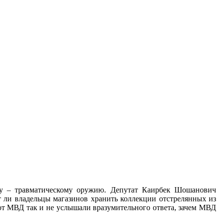
су – травматическому оружию.
Депутат Каирбек Шошанович
ут ли владельцы магазинов хранить коллекции отстрелянных из
от МВД так и не услышали вразумительного ответа, зачем МВД