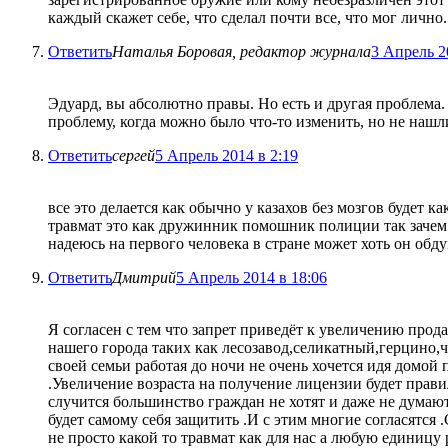
каждый скажет себе, что сделал почти все, что мог лично.
Ответить
Наталья Боровая, редактор журнала
3 Апрель 2
Эдуард, вы абсолютно правы. Но есть и другая проблема
проблему, когда можно было что-то изменить, но не нашли
Ответить
сергей
5 Апрель 2014 в 2:19
все это делается как обычно у казахов без мозгов будет
травмат это как дружинник помошник полиции так зачем 
надеюсь на первого человека в стране может хоть он обд
Ответить
Дмитрий
5 Апрель 2014 в 18:06
Я согласен с тем что запрет приведёт к увеличению прод
нашего города таких как лесозавод,селикатный,герцино,ч
своей семьи работая до ночи не очень хочется идя домой 
.Увеличение возраста на получение лицензии будет прав
случится большинство граждан не хотят и даже не думаю
будет самому себя защитить .И с этим многие согласятся
не просто какой то травмат как для нас а любую единицу