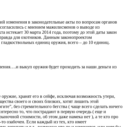
ий изменения в законодательные акты по вопросам органов
 согласились с мнением мажилисменов о выводе из
 истекает 30 марта 2014 года, поэтому до этой даты закон
 правда для охотников. Данным законопроектом
 гладкоствольных единиц оружия, всего – до 10 единиц.
еления….и выкуп оружия будет проходить за наши деньги из
оружие, хранят его в сейфе, исключая возможность утери,
щества своего и своих близких, хотят лишить этой
гите”, без стремительного бегства ( чаще всего сделать ничего
нтересно то, что пострадают в первую очередь ( еще и
рыночной стоимости, об этом даже намека нет ), а те кто про
-то озабочен. Если каждый из тех, кто имеет
му депутату и т.д., возможно что-то и изменится, или хотя бы,