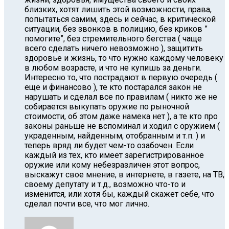
близких, хотят лишить этой возможности, права,
попытаться самим, здесь и сейчас, в критической
ситуации, без звонков в полицию, без криков ”
помогите”, без стремительного бегства ( чаще
всего сделать ничего невозможно ), защитить
здоровье и жизнь, то что нужно каждому человеку
в любом возрасте, и что не купишь за деньги.
Интересно то, что пострадают в первую очередь (
еще и финансово ), те кто постарался закон не
нарушать и сделал все по правилам ( никто же не
собирается выкупать оружие по рыночной
стоимости, об этом даже намека нет ), а те кто про
законы раньше не вспоминал и ходил с оружием (
украденным, найденным, отобранным и т.п. ) и
теперь вряд ли будет чем-то озабочен. Если
каждый из тех, кто имеет зарегистрированное
оружие или кому небезразличен этот вопрос,
выскажут свое мнение, в интернете, в газете, на ТВ,
своему депутату и т.д., возможно что-то и
изменится, или хотя бы, каждый скажет себе, что
сделал почти все, что мог лично.