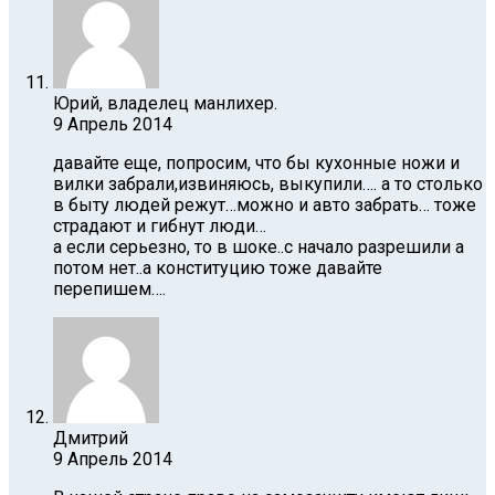
Юрий, владелец манлихер.
9 Апрель 2014
давайте еще, попросим, что бы кухонные ножи и
вилки забрали,извиняюсь, выкупили…. а то столько
в быту людей режут…можно и авто забрать… тоже
страдают и гибнут люди…
а если серьезно, то в шоке..с начало разрешили а
потом нет..а конституцию тоже давайте
перепишем….
Дмитрий
9 Апрель 2014