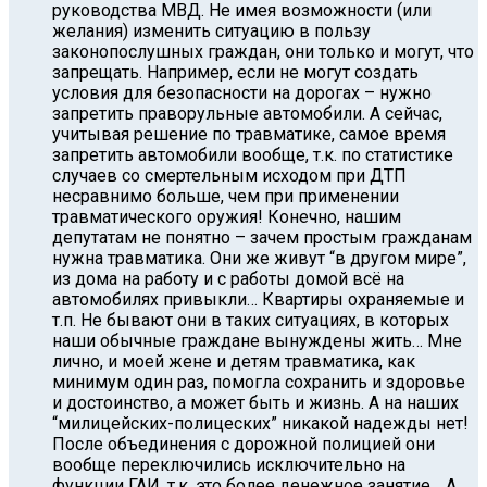
руководства МВД. Не имея возможности (или
желания) изменить ситуацию в пользу
законопослушных граждан, они только и могут, что
запрещать. Например, если не могут создать
условия для безопасности на дорогах – нужно
запретить праворульные автомобили. А сейчас,
учитывая решение по травматике, самое время
запретить автомобили вообще, т.к. по статистике
случаев со смертельным исходом при ДТП
несравнимо больше, чем при применении
травматического оружия! Конечно, нашим
депутатам не понятно – зачем простым гражданам
нужна травматика. Они же живут “в другом мире”,
из дома на работу и с работы домой всё на
автомобилях привыкли… Квартиры охраняемые и
т.п. Не бывают они в таких ситуациях, в которых
наши обычные граждане вынуждены жить… Мне
лично, и моей жене и детям травматика, как
минимум один раз, помогла сохранить и здоровье
и достоинство, а может быть и жизнь. А на наших
“милицейских-полицеских” никакой надежды нет!
После объединения с дорожной полицией они
вообще переключились исключительно на
функции ГАИ, т.к. это более денежное занятие… А