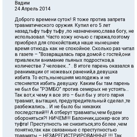
Вадим
24 Апрель 2014
Доброго времени суток! Я тоже против запрета
травматического оружия. Купил его 5 лет
назад,тьфу тьфу тьфу ,по назначению,слава богу, не
использовал. Часто хожу ночью с гаража,поэтому
приобрел для спокойствия,а наше нынешнее
время отнюдь как не спокойное. Сколько раз читал
в газете – “Возвращалась пара домой с гостей,они
привлекли внимание пьяных подростков,в
количестве 7 человек…” . В итоге парень оказался в
реанимации от ножевых ранений,а девушка
избита. То есть,нынешняя молодежь и не
стесняется избить девушку. Каким бы там парень
не был бы “РЭМБО” против семерых не устоять…
Так вот,к чему я все это – был бы у этого парня
травмат, вытащил, предупредительный сделал ,те
разбежались… И не было бы никаких
последствий!!! А отберут травматы,чем будем
обороняться?! НИЧЕМ!!! Балончик,шокер-все это
туфта! Преступность не снизиться,это более ,чем
понятно,так как связанные с преступностью
травматы – НЕЗАРЕГИСТРИРОВАННЫЕ !!! Так