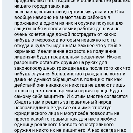
представляют что творится в большинстве районах
нашего города таких как
лесозавод,селикатный,герцино,чугунка и т.д..Они
вообще наверно не знают таких районов я
проживаю в одном из них и оружие покупал для
защиты себя и своей семьи работая до ночи не
очень хочется идя домой пострадать от каких
нибудь отморозков которым неважно кто ты
откуда и куда ты идёшь.Им важнее что у тебя в
карманах .Увеличение возраста на получение
лицензии будет правильным решением .Нужно
разрешить оставить оружие на руках для
законопослушных граждан ведь после того как что
нибудь случится большинство граждан не хотят и
даже не думают обращаться в полицию так как
действий они никаких и никогда не делают лишь
только тратят наше время и нервы проще будет
самому себя защитить .И с этим многие согласятся
.Cидеть там и решать за правильный народ
несправедливо ведь все они имеют статус
юридического лица и могут себе позволить не
просто какой то травмат как для нас а любую
единицу реального боевого огнестрельного
оружия и никто их не лишит его. А нас всегда и во