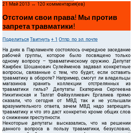
21 Май 2013 ↔ 120 комментария(ев)
Отстоим свои права! Мы против
запрета травматики!
Поделиться
Твитнуть
+ 1
Отпр. по эл. почте
На днях в Парламенте состоялось очередное заседание
рабочей группы, которое было посвящено только
одному вопросу – травматическому оружию.
Депутат
Каирбек Шошанович Сулейменов задавал конкретные
вопросы, связанные с тем, что будет, если оставить
травматику в обороте? Например, смогут ли владельцы
магазинов хранить коллекции отстрелянных из
травматики гильз? Депутаты Екатерина Сергеевна
Никитинская и Талгат Файзуллиевич Ергалиев прямо
сказали, что сегодня от МВД так и не услышали
вразумительного ответа, зачем МВД надо запрещать
травматику и что это даст конкретно кроме общих слов
о снижении преступности.
Некоторые депутаты высказались, что на решении
данного вопроса в пользу травматики, безусловно,