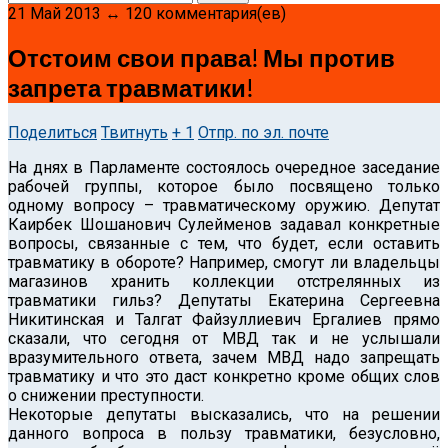
21 Май 2013 ↔ 120 комментария(ев)
Отстоим свои права! Мы против
запрета травматики!
Поделиться
Твитнуть
+ 1
Отпр. по эл. почте
На днях в Парламенте состоялось очередное заседание
рабочей группы, которое было посвящено только
одному вопросу – травматическому оружию.
Депутат
Каирбек Шошанович Сулейменов задавал конкретные
вопросы, связанные с тем, что будет, если оставить
травматику в обороте? Например, смогут ли владельцы
магазинов хранить коллекции отстрелянных из
травматики гильз? Депутаты Екатерина Сергеевна
Никитинская и Талгат Файзуллиевич Ергалиев прямо
сказали, что сегодня от МВД так и не услышали
вразумительного ответа, зачем МВД надо запрещать
травматику и что это даст конкретно кроме общих слов
о снижении преступности.
Некоторые депутаты высказались, что на решении
данного вопроса в пользу травматики, безусловно,