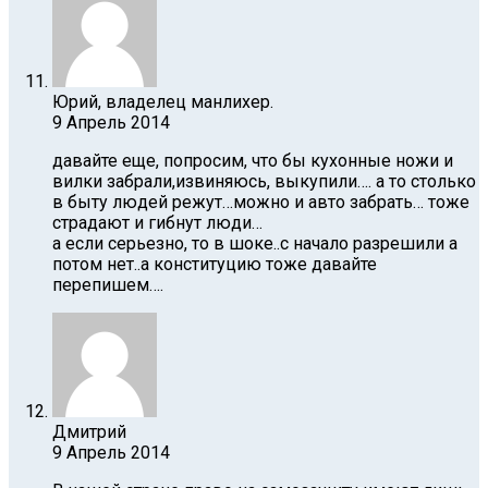
Юрий, владелец манлихер.
9 Апрель 2014
давайте еще, попросим, что бы кухонные ножи и
вилки забрали,извиняюсь, выкупили…. а то столько
в быту людей режут…можно и авто забрать… тоже
страдают и гибнут люди…
а если серьезно, то в шоке..с начало разрешили а
потом нет..а конституцию тоже давайте
перепишем….
Дмитрий
9 Апрель 2014