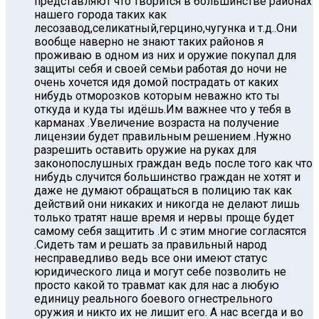
представляют что творится в большинстве районах
нашего города таких как
лесозавод,селикатный,герцино,чугунка и т.д..Они
вообще наверно не знают таких районов я
проживаю в одном из них и оружие покупал для
защиты себя и своей семьи работая до ночи не
очень хочется идя домой пострадать от каких
нибудь отморозков которым неважно кто ты
откуда и куда ты идёшь.Им важнее что у тебя в
карманах .Увеличение возраста на получение
лицензии будет правильным решением .Нужно
разрешить оставить оружие на руках для
законопослушных граждан ведь после того как что
нибудь случится большинство граждан не хотят и
даже не думают обращаться в полицию так как
действий они никаких и никогда не делают лишь
только тратят наше время и нервы проще будет
самому себя защитить .И с этим многие согласятся
.Cидеть там и решать за правильный народ
несправедливо ведь все они имеют статус
юридического лица и могут себе позволить не
просто какой то травмат как для нас а любую
единицу реального боевого огнестрельного
оружия и никто их не лишит его. А нас всегда и во