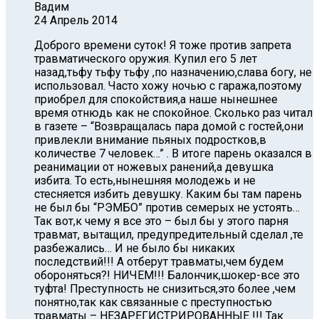
Вадим
24 Апрель 2014
Доброго времени суток! Я тоже против запрета
травматического оружия. Купил его 5 лет
назад,тьфу тьфу тьфу ,по назначению,слава богу, не
использовал. Часто хожу ночью с гаража,поэтому
приобрел для спокойствия,а наше нынешнее
время отнюдь как не спокойное. Сколько раз читал
в газете – “Возвращалась пара домой с гостей,они
привлекли внимание пьяных подростков,в
количестве 7 человек…” . В итоге парень оказался в
реанимации от ножевых ранений,а девушка
избита. То есть,нынешняя молодежь и не
стесняется избить девушку. Каким бы там парень
не был бы “РЭМБО” против семерых не устоять…
Так вот,к чему я все это – был бы у этого парня
травмат, вытащил, предупредительный сделал ,те
разбежались… И не было бы никаких
последствий!!! А отберут травматы,чем будем
обороняться?! НИЧЕМ!!! Балончик,шокер-все это
туфта! Преступность не снизиться,это более ,чем
понятно,так как связанные с преступностью
травматы – НЕЗАРЕГИСТРИРОВАННЫЕ !!! Так