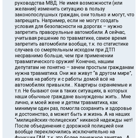
руководства МВД. Не имея возможности (или
желания) изменить ситуацию в пользу
законопослушных граждан, они только и могут, что
запрещать. Например, если не могут создать
условия для безопасности на дорогах – нужно
запретить праворульные автомобили. А сейчас,
учитывая решение по травматике, самое время
запретить автомобили вообще, т.к. по статистике
случаев со смертельным исходом при ДТП
несравнимо больше, чем при применении
травматического оружия! Конечно, нашим
депутатам не понятно – зачем простым гражданам
нужна травматика. Они же живут “в другом мире”,
из дома на работу и с работы домой всё на
автомобилях привыкли… Квартиры охраняемые и
т.п. Не бывают они в таких ситуациях, в которых
наши обычные граждане вынуждены жить… Мне
лично, и моей жене и детям травматика, как
минимум один раз, помогла сохранить и здоровье
и достоинство, а может быть и жизнь. А на наших
“милицейских-полицеских” никакой надежды нет!
После объединения с дорожной полицией они
вообще переключились исключительно на
функции ГАИ, т.к. это более денежное занятие… А