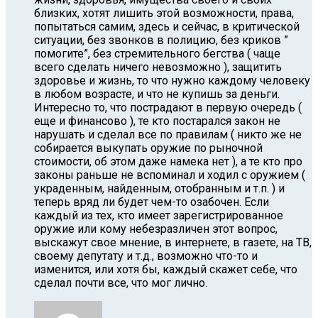
близких, хотят лишить этой возможности, права,
попытаться самим, здесь и сейчас, в критической
ситуации, без звонков в полицию, без криков ”
помогите”, без стремительного бегства ( чаще
всего сделать ничего невозможно ), защитить
здоровье и жизнь, то что нужно каждому человеку
в любом возрасте, и что не купишь за деньги.
Интересно то, что пострадают в первую очередь (
еще и финансово ), те кто постарался закон не
нарушать и сделал все по правилам ( никто же не
собирается выкупать оружие по рыночной
стоимости, об этом даже намека нет ), а те кто про
законы раньше не вспоминал и ходил с оружием (
украденным, найденным, отобранным и т.п. ) и
теперь вряд ли будет чем-то озабочен. Если
каждый из тех, кто имеет зарегистрированное
оружие или кому небезразличен этот вопрос,
выскажут свое мнение, в интернете, в газете, на ТВ,
своему депутату и т.д., возможно что-то и
изменится, или хотя бы, каждый скажет себе, что
сделал почти все, что мог лично.