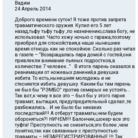
Вадим
24 Апрель 2014
Доброго времени суток! Я тоже против запрета
травматического оружия. Купил его 5 лет
назад,тьфу тьфу тьфу ,по назначению,слава богу, не
использовал. Часто хожу ночью с гаража,поэтому
приобрел для спокойствия,а наше нынешнее
время отнюдь как не спокойное. Сколько раз читал
в газете – “Возвращалась пара домой с гостей,они
привлекли внимание пьяных подростков,в
количестве 7 человек…” . В итоге парень оказался в
реанимации от ножевых ранений,а девушка
избита. То есть,нынешняя молодежь и не
стесняется избить девушку. Каким бы там парень
не был бы “РЭМБО” против семерых не устоять…
Так вот,к чему я все это – был бы у этого парня
травмат, вытащил, предупредительный сделал ,те
разбежались… И не было бы никаких
последствий!!! А отберут травматы,чем будем
обороняться?! НИЧЕМ!!! Балончик,шокер-все это
туфта! Преступность не снизиться,это более ,чем
понятно,так как связанные с преступностью
травматы – НЕЗАРЕГИСТРИРОВАННЫЕ !!! Так