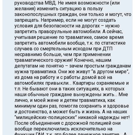
руководства МВД. Не имея возможности (или
желания) изменить ситуацию в пользу
законопослушных граждан, они только и могут, что
запрещать. Например, если не могут создать
условия для безопасности на дорогах – нужно
запретить праворульные автомобили. А сейчас,
учитывая решение по травматике, самое время
запретить автомобили вообще, т.к. по статистике
случаев со смертельным исходом при ДТП
несравнимо больше, чем при применении
травматического оружия! Конечно, нашим
депутатам не понятно – зачем простым гражданам
нужна травматика. Они же живут “в другом мире”,
из дома на работу и с работы домой всё на
автомобилях привыкли… Квартиры охраняемые и
т.п. Не бывают они в таких ситуациях, в которых
наши обычные граждане вынуждены жить… Мне
лично, и моей жене и детям травматика, как
минимум один раз, помогла сохранить и здоровье
и достоинство, а может быть и жизнь. А на наших
“милицейских-полицеских” никакой надежды нет!
После объединения с дорожной полицией они
вообще переключились исключительно на
функции ГАИ, т.к. это более денежное занятие… А