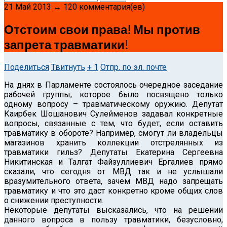
21 Май 2013 ↔ 120 комментария(ев)
Отстоим свои права! Мы против
запрета травматики!
Поделиться
Твитнуть
+ 1
Отпр. по эл. почте
На днях в Парламенте состоялось очередное заседание
рабочей группы, которое было посвящено только
одному вопросу – травматическому оружию.
Депутат
Каирбек Шошанович Сулейменов задавал конкретные
вопросы, связанные с тем, что будет, если оставить
травматику в обороте? Например, смогут ли владельцы
магазинов хранить коллекции отстрелянных из
травматики гильз? Депутаты Екатерина Сергеевна
Никитинская и Талгат Файзуллиевич Ергалиев прямо
сказали, что сегодня от МВД так и не услышали
вразумительного ответа, зачем МВД надо запрещать
травматику и что это даст конкретно кроме общих слов
о снижении преступности.
Некоторые депутаты высказались, что на решении
данного вопроса в пользу травматики, безусловно,