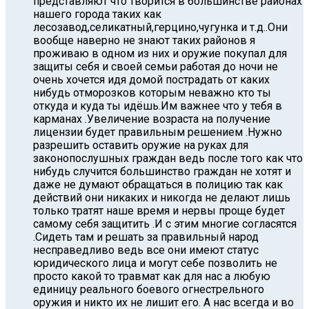
представляют что творится в большинстве районах
нашего города таких как
лесозавод,селикатный,герцино,чугунка и т.д..Они
вообще наверно не знают таких районов я
проживаю в одном из них и оружие покупал для
защиты себя и своей семьи работая до ночи не
очень хочется идя домой пострадать от каких
нибудь отморозков которым неважно кто ты
откуда и куда ты идёшь.Им важнее что у тебя в
карманах .Увеличение возраста на получение
лицензии будет правильным решением .Нужно
разрешить оставить оружие на руках для
законопослушных граждан ведь после того как что
нибудь случится большинство граждан не хотят и
даже не думают обращаться в полицию так как
действий они никаких и никогда не делают лишь
только тратят наше время и нервы проще будет
самому себя защитить .И с этим многие согласятся
.Cидеть там и решать за правильный народ
несправедливо ведь все они имеют статус
юридического лица и могут себе позволить не
просто какой то травмат как для нас а любую
единицу реального боевого огнестрельного
оружия и никто их не лишит его. А нас всегда и во