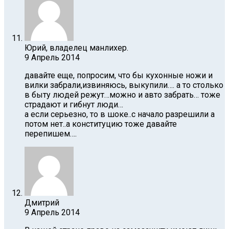
Юрий, владелец манлихер.
9 Апрель 2014
давайте еще, попросим, что бы кухонные ножи и
вилки забрали,извиняюсь, выкупили…. а то столько
в быту людей режут…можно и авто забрать… тоже
страдают и гибнут люди…
а если серьезно, то в шоке..с начало разрешили а
потом нет..а конституцию тоже давайте
перепишем….
Дмитрий
9 Апрель 2014