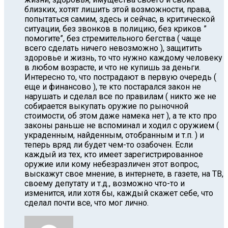
близких, хотят лишить этой возможности, права,
попытаться самим, здесь и сейчас, в критической
ситуации, без звонков в полицию, без криков ”
помогите”, без стремительного бегства ( чаще
всего сделать ничего невозможно ), защитить
здоровье и жизнь, то что нужно каждому человеку
в любом возрасте, и что не купишь за деньги.
Интересно то, что пострадают в первую очередь (
еще и финансово ), те кто постарался закон не
нарушать и сделал все по правилам ( никто же не
собирается выкупать оружие по рыночной
стоимости, об этом даже намека нет ), а те кто про
законы раньше не вспоминал и ходил с оружием (
украденным, найденным, отобранным и т.п. ) и
теперь вряд ли будет чем-то озабочен. Если
каждый из тех, кто имеет зарегистрированное
оружие или кому небезразличен этот вопрос,
выскажут свое мнение, в интернете, в газете, на ТВ,
своему депутату и т.д., возможно что-то и
изменится, или хотя бы, каждый скажет себе, что
сделал почти все, что мог лично.