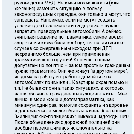
руководства МВД. Не имея возможности (или
желания) изменить ситуацию в пользу
законопослушных граждан, они только и могут, что
запрещать. Например, если не могут создать
условия для безопасности на дорогах – нужно
запретить праворульные автомобили. А сейчас,
учитывая решение по травматике, самое время
запретить автомобили вообще, т.к. по статистике
случаев со смертельным исходом при ДТП
несравнимо больше, чем при применении
травматического оружия! Конечно, нашим
депутатам не понятно – зачем простым гражданам
нужна травматика. Они же живут “в другом мире”,
из дома на работу и с работы домой всё на
автомобилях привыкли… Квартиры охраняемые и
т.п. Не бывают они в таких ситуациях, в которых
наши обычные граждане вынуждены жить… Мне
лично, и моей жене и детям травматика, как
минимум один раз, помогла сохранить и здоровье
и достоинство, а может быть и жизнь. А на наших
“милицейских-полицеских” никакой надежды нет!
После объединения с дорожной полицией они
вообще переключились исключительно на
функции ГАИ, т.к. это более денежное занятие… А