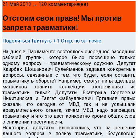
21 Май 2013 ↔ 120 комментария(ев)
Отстоим свои права! Мы против
запрета травматики!
Поделиться
Твитнуть
+ 1
Отпр. по эл. почте
На днях в Парламенте состоялось очередное заседание
рабочей группы, которое было посвящено только
одному вопросу – травматическому оружию.
Депутат
Каирбек Шошанович Сулейменов задавал конкретные
вопросы, связанные с тем, что будет, если оставить
травматику в обороте? Например, смогут ли владельцы
магазинов хранить коллекции отстрелянных из
травматики гильз? Депутаты Екатерина Сергеевна
Никитинская и Талгат Файзуллиевич Ергалиев прямо
сказали, что сегодня от МВД так и не услышали
вразумительного ответа, зачем МВД надо запрещать
травматику и что это даст конкретно кроме общих слов
о снижении преступности.
Некоторые депутаты высказались, что на решении
данного вопроса в пользу травматики, безусловно,