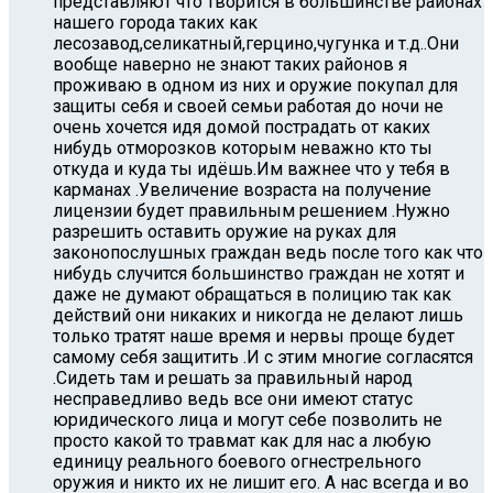
представляют что творится в большинстве районах
нашего города таких как
лесозавод,селикатный,герцино,чугунка и т.д..Они
вообще наверно не знают таких районов я
проживаю в одном из них и оружие покупал для
защиты себя и своей семьи работая до ночи не
очень хочется идя домой пострадать от каких
нибудь отморозков которым неважно кто ты
откуда и куда ты идёшь.Им важнее что у тебя в
карманах .Увеличение возраста на получение
лицензии будет правильным решением .Нужно
разрешить оставить оружие на руках для
законопослушных граждан ведь после того как что
нибудь случится большинство граждан не хотят и
даже не думают обращаться в полицию так как
действий они никаких и никогда не делают лишь
только тратят наше время и нервы проще будет
самому себя защитить .И с этим многие согласятся
.Cидеть там и решать за правильный народ
несправедливо ведь все они имеют статус
юридического лица и могут себе позволить не
просто какой то травмат как для нас а любую
единицу реального боевого огнестрельного
оружия и никто их не лишит его. А нас всегда и во