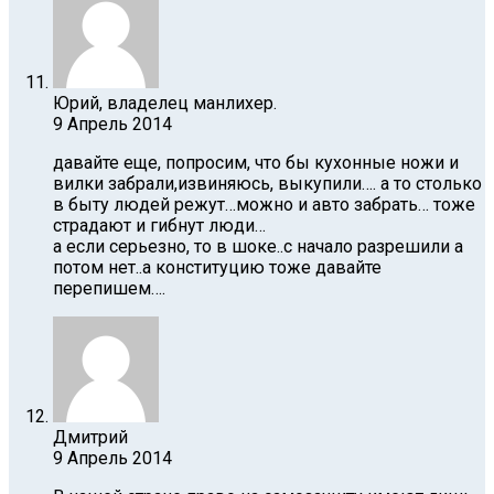
Юрий, владелец манлихер.
9 Апрель 2014
давайте еще, попросим, что бы кухонные ножи и
вилки забрали,извиняюсь, выкупили…. а то столько
в быту людей режут…можно и авто забрать… тоже
страдают и гибнут люди…
а если серьезно, то в шоке..с начало разрешили а
потом нет..а конституцию тоже давайте
перепишем….
Дмитрий
9 Апрель 2014