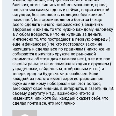
близких, хотят лишить этой возможности, права,
попытаться самим, здесь и сейчас, в критической
ситуации, без звонков в полицию, без криков ”
помогите”, без стремительного бегства ( чаще
всего сделать ничего невозможно ), защитить
здоровье и жизнь, то что нужно каждому человеку
в любом возрасте, и что не купишь за деньги.
Интересно то, что пострадают в первую очередь (
еще и финансово ), те кто постарался закон не
нарушать и сделал все по правилам ( никто же не
собирается выкупать оружие по рыночной
стоимости, об этом даже намека нет ), а те кто про
законы раньше не вспоминал и ходил с оружием (
украденным, найденным, отобранным и т.п. ) и
теперь вряд ли будет чем-то озабочен. Если
каждый из тех, кто имеет зарегистрированное
оружие или кому небезразличен этот вопрос,
выскажут свое мнение, в интернете, в газете, на ТВ,
своему депутату и т.д., возможно что-то и
изменится, или хотя бы, каждый скажет себе, что
сделал почти все, что мог лично.