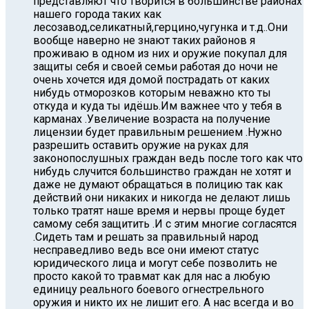
представляют что творится в большинстве районах
нашего города таких как
лесозавод,селикатный,герцино,чугунка и т.д..Они
вообще наверно не знают таких районов я
проживаю в одном из них и оружие покупал для
защиты себя и своей семьи работая до ночи не
очень хочется идя домой пострадать от каких
нибудь отморозков которым неважно кто ты
откуда и куда ты идёшь.Им важнее что у тебя в
карманах .Увеличение возраста на получение
лицензии будет правильным решением .Нужно
разрешить оставить оружие на руках для
законопослушных граждан ведь после того как что
нибудь случится большинство граждан не хотят и
даже не думают обращаться в полицию так как
действий они никаких и никогда не делают лишь
только тратят наше время и нервы проще будет
самому себя защитить .И с этим многие согласятся
.Cидеть там и решать за правильный народ
несправедливо ведь все они имеют статус
юридического лица и могут себе позволить не
просто какой то травмат как для нас а любую
единицу реального боевого огнестрельного
оружия и никто их не лишит его. А нас всегда и во