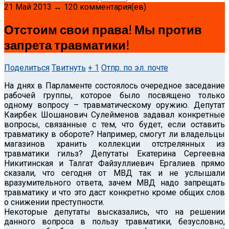
21 Май 2013 ↔ 120 комментария(ев)
Отстоим свои права! Мы против
запрета травматики!
Поделиться
Твитнуть
+ 1
Отпр. по эл. почте
На днях в Парламенте состоялось очередное заседание
рабочей группы, которое было посвящено только
одному вопросу – травматическому оружию.
Депутат
Каирбек Шошанович Сулейменов задавал конкретные
вопросы, связанные с тем, что будет, если оставить
травматику в обороте? Например, смогут ли владельцы
магазинов хранить коллекции отстрелянных из
травматики гильз? Депутаты Екатерина Сергеевна
Никитинская и Талгат Файзуллиевич Ергалиев прямо
сказали, что сегодня от МВД так и не услышали
вразумительного ответа, зачем МВД надо запрещать
травматику и что это даст конкретно кроме общих слов
о снижении преступности.
Некоторые депутаты высказались, что на решении
данного вопроса в пользу травматики, безусловно,