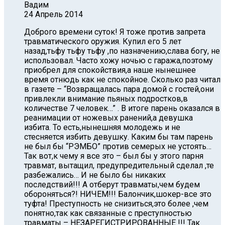
Вадим
24 Апрель 2014
Доброго времени суток! Я тоже против запрета
травматического оружия. Купил его 5 лет
назад,тьфу тьфу тьфу ,по назначению,слава богу, не
использовал. Часто хожу ночью с гаража,поэтому
приобрел для спокойствия,а наше нынешнее
время отнюдь как не спокойное. Сколько раз читал
в газете – “Возвращалась пара домой с гостей,они
привлекли внимание пьяных подростков,в
количестве 7 человек…” . В итоге парень оказался в
реанимации от ножевых ранений,а девушка
избита. То есть,нынешняя молодежь и не
стесняется избить девушку. Каким бы там парень
не был бы “РЭМБО” против семерых не устоять…
Так вот,к чему я все это – был бы у этого парня
травмат, вытащил, предупредительный сделал ,те
разбежались… И не было бы никаких
последствий!!! А отберут травматы,чем будем
обороняться?! НИЧЕМ!!! Балончик,шокер-все это
туфта! Преступность не снизиться,это более ,чем
понятно,так как связанные с преступностью
травматы – НЕЗАРЕГИСТРИРОВАННЫЕ !!! Так