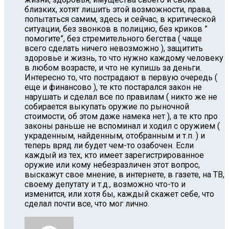
близких, хотят лишить этой возможности, права,
попытаться самим, здесь и сейчас, в критической
ситуации, без звонков в полицию, без криков ”
помогите”, без стремительного бегства ( чаще
всего сделать ничего невозможно ), защитить
здоровье и жизнь, то что нужно каждому человеку
в любом возрасте, и что не купишь за деньги.
Интересно то, что пострадают в первую очередь (
еще и финансово ), те кто постарался закон не
нарушать и сделал все по правилам ( никто же не
собирается выкупать оружие по рыночной
стоимости, об этом даже намека нет ), а те кто про
законы раньше не вспоминал и ходил с оружием (
украденным, найденным, отобранным и т.п. ) и
теперь вряд ли будет чем-то озабочен. Если
каждый из тех, кто имеет зарегистрированное
оружие или кому небезразличен этот вопрос,
выскажут свое мнение, в интернете, в газете, на ТВ,
своему депутату и т.д., возможно что-то и
изменится, или хотя бы, каждый скажет себе, что
сделал почти все, что мог лично.