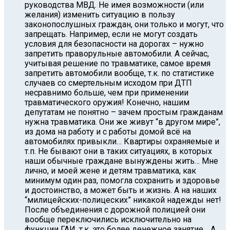
руководства МВД. Не имея возможности (или
желания) изменить ситуацию в пользу
законопослушных граждан, они только и могут, что
запрещать. Например, если не могут создать
условия для безопасности на дорогах – нужно
запретить праворульные автомобили. А сейчас,
учитывая решение по травматике, самое время
запретить автомобили вообще, т.к. по статистике
случаев со смертельным исходом при ДТП
несравнимо больше, чем при применении
травматического оружия! Конечно, нашим
депутатам не понятно – зачем простым гражданам
нужна травматика. Они же живут “в другом мире”,
из дома на работу и с работы домой всё на
автомобилях привыкли… Квартиры охраняемые и
т.п. Не бывают они в таких ситуациях, в которых
наши обычные граждане вынуждены жить… Мне
лично, и моей жене и детям травматика, как
минимум один раз, помогла сохранить и здоровье
и достоинство, а может быть и жизнь. А на наших
“милицейских-полицеских” никакой надежды нет!
После объединения с дорожной полицией они
вообще переключились исключительно на
функции ГАИ, т.к. это более денежное занятие… А