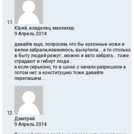
Юрий, владелец манлихер.
9 Апрель 2014
давайте еще, попросим, что бы кухонные ножи и
вилки забрали,извиняюсь, выкупили…. а то столько
в быту людей режут…можно и авто забрать… тоже
страдают и гибнут люди…
а если серьезно, то в шоке..с начало разрешили а
потом нет..а конституцию тоже давайте
перепишем….
Дмитрий
9 Апрель 2014