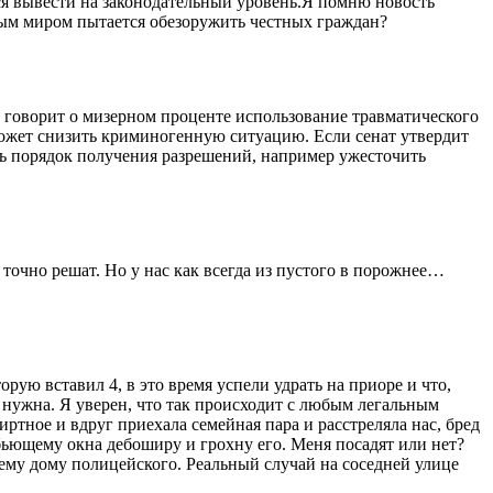
ся вывести на законодательный уровень.Я помню новость
ым миром пытается обезоружить честных граждан?
 говорит о мизерном проценте использование травматического
оможет снизить криминогенную ситуацию. Если сенат утвердит
ить порядок получения разрешений, например ужесточить
 точно решат. Но у нас как всегда из пустого в порожнее…
орую вставил 4, в это время успели удрать на приоре и что,
 нужна. Я уверен, что так происходит с любым легальным
ртное и вдруг приехала семейная пара и расстреляла нас, бред
бьющему окна дебоширу и грохну его. Меня посадят или нет?
оему дому полицейского. Реальный случай на соседней улице
.