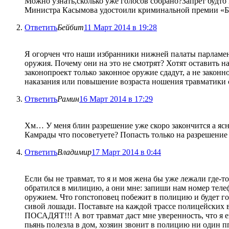
Можно узнать,сколько уже голосов собрано?Запрет будт
Министра Касымова удостоили криминальной премии «Бр
Ответить
Бейбит
11 Март 2014 в 19:28
Я огорчен что наши избранники нижней палаты парламент
оружия. Почему они на это не смотрят? Хотят оставить н
законопроект только законное оружие сдадут, а не закон
наказания или повышение возраста ношения травматики с
Ответить
Рамин
16 Март 2014 в 17:29
Хм… У меня блин разрешение уже скоро закончится а ясно
Камрады что посоветуете? Попасть только на разрешение 
Ответить
Владимир
17 Март 2014 в 0:44
Если бы не травмат, то я и моя жена бы уже лежали где-т
обратился в милицию, а они мне: запиши нам номер теле
оружием. Что гопстоповец побежит в полицию и будет гов
сивой лошади. Поставьте на каждой трассе полицейских 
ПОСАДЯТ!!! А вот травмат даст мне уверенность, что я е
пьянь полезла в дом, хозяин звонит в полицию ни один пп