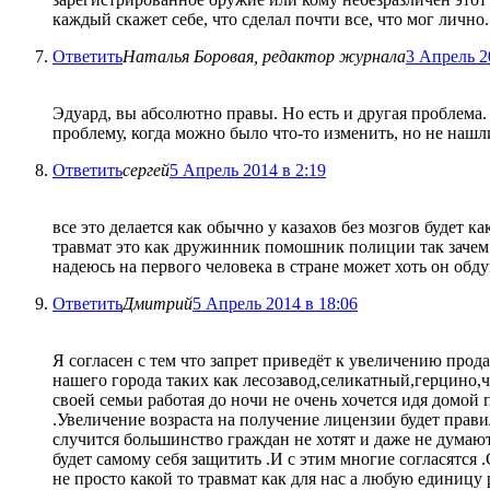
каждый скажет себе, что сделал почти все, что мог лично.
Ответить
Наталья Боровая, редактор журнала
3 Апрель 2
Эдуард, вы абсолютно правы. Но есть и другая проблема
проблему, когда можно было что-то изменить, но не нашли
Ответить
сергей
5 Апрель 2014 в 2:19
все это делается как обычно у казахов без мозгов будет
травмат это как дружинник помошник полиции так зачем 
надеюсь на первого человека в стране может хоть он обд
Ответить
Дмитрий
5 Апрель 2014 в 18:06
Я согласен с тем что запрет приведёт к увеличению прод
нашего города таких как лесозавод,селикатный,герцино,ч
своей семьи работая до ночи не очень хочется идя домой 
.Увеличение возраста на получение лицензии будет прав
случится большинство граждан не хотят и даже не думаю
будет самому себя защитить .И с этим многие согласятся
не просто какой то травмат как для нас а любую единицу