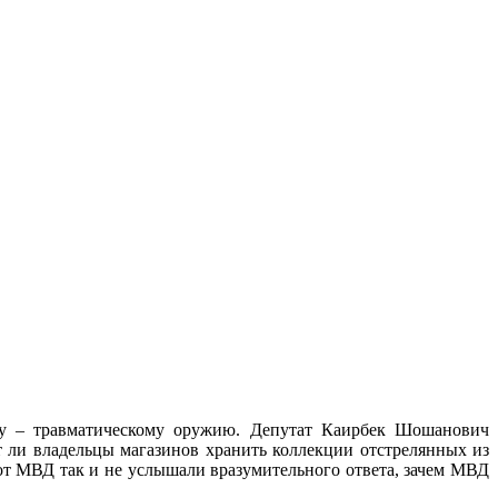
су – травматическому оружию.
Депутат Каирбек Шошанович
ут ли владельцы магазинов хранить коллекции отстрелянных из
от МВД так и не услышали вразумительного ответа, зачем МВД