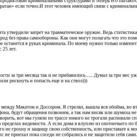
о продиктован криминальными структурами и теперь его пытают
атан» если точно.И этот человек имеющий связи с криминальн
а утвердили запрет на травматическое оружие. Ведь статистика
арод без права самообороны. Как они могут полагать что это п
ное останется в руках криминала. По моему нужно только измен
 25 лет.
сти за три месяца так и не прибавилось….. Думал за три мес уж
или рискнуть и попасть еще и на ствол)))
о между Макатом и Доссором. Я стрелял, вышла вся обойма, во вт
фона, будут обращения позвоним, а так нам висяк или шумиха не
орить, вот мы гуляли по трассе никого не трогали распивали спи
в пределах видимости. А если дома я влуплю из охотничьего по 
го не грохну и защищу свою собственность, или приставьте к м
с не приехал пока соседи не собрались и не защитили себя сами