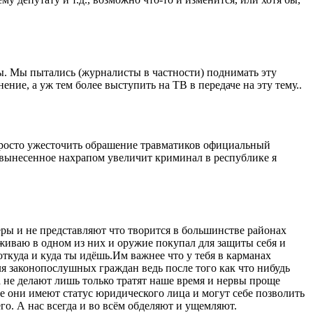
ы. Мы пытались (журналисты в частности) поднимать эту
ние, а уж тем более выступить на ТВ в передаче на эту тему..
о просто ужесточить обрашение травматиков официальный
 вынесенное нахрапом увеличит криминал в республике я
ёры и не представляют что творится в большинстве районах
оживаю в одном из них и оружие покупал для защиты себя и
откуда и куда ты идёшь.Им важнее что у тебя в карманах
я законопослушных граждан ведь после того как что нибудь
 не делают лишь только тратят наше время и нервы проще
се они имеют статус юридического лица и могут себе позволить
го. А нас всегда и во всём обделяют и ущемляют.