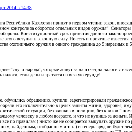
рт 2014 в 14:38
та Республики Казахстан принят в первом чтении закон, вносящ
енном контроле за оборотом отдельных видов оружия”. Сенаторы
обороны. Конституционный срок принятия данного законопроекта
е этого вступит в законную силу. Но есть и приятные известия,
тва охотничьего оружия в одного гражданина до 5 нарезных и 5
ные “слуги народа”,которые живут за наш счет,на налоги с нас
 налоги, если деньги тратятся на всякую ерунду!
 обучились обращению, купили, зарегистрировали гражданское 
обрели его исключительно в целях защиты жизни, здоровья, иму
 критической ситуации, без звонков в полицию, без криков ” помо
аждому человеку в любом возрасте, и что не купишь за деньги. И
ал все по правилам ( никто же не собирается выкупать оружие по 
ым, найденным, отобранным и т.п. ) и теперь вряд ли будет чем
прос, выскажут свое мнение, в интернете, в газете, на ТВ, свое