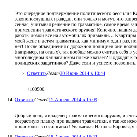
Это очередное подтверждение политического бессилия Ка
законопослушных граждан, они только и могут, что запре
сейчас, учитывая решение по травматике, самое время за
применении травматического оружия! Конечно, нашим деп
работы домой всё на автомобилях привыкли… Квартиры 
моей жене и детям травматика, как минимум один раз, п
нет! После объединения с дорожной полицией они вообще
(например, на отдых), так вообще можно считать себя в 
многолюдном Капчагайском пляже хватает? Подходят к теб
полицеских защитников? Даже если и успеете позвонить,
Ответить
Легат
30 Июнь 2014 в 10:44
+100500
Ответить
Сергей
15 Апрель 2014 в 15:09
Добрый день, я владелец травматического оружия, и счи
возрастную планку при выдачи травматики, а так же иско
происходит в гос.органах! Уважаемая Наталья Боровая, я
Ответить
Сергей
15 Апрель 2014 в 15:22