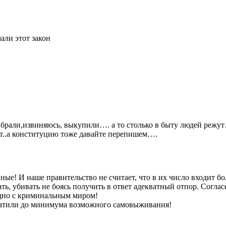
али этот закон
забрали,извиняюсь, выкупили…. а то столько в быту людей реж
нет..а конституцию тоже давайте перепишем….
ные! И наше правительство не считает, что в их число входит б
ть, убивать не боясь получить в ответ адекватный отпор. Согл
аодно с криминальным миром!
ратили до минимума возможного самовыживания!