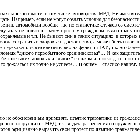
захстанской власти, в том числе руководства МВД. Не имея воз
щать. Например, если не могут создать условия для безопасност
претить автомобили вообще, т.к. по статистике случаев со сме
утатам не понятно – зачем простым гражданам нужна травматика
охраняемые и т.п. Не бывают они в таких ситуациях, в котор
омогла сохранить и здоровье и достоинство, а может быть и жи
 переключились исключительно на функции ГАИ, т.к. это более
условиях “дикого первобытного среднивековья”… И как защитить
е трое таких молодых и “диких” с ножом и просят дать прокатит
 то дождаться их точно не успеете… В общем – спасибо нашему 
таю не обоснованным применять изъятие травматики из гражданс
ренить коррупцию в МВД, т.к. выдача разрешения на оружия не п
 готов официально выразить свой протест по изъятию травматиче