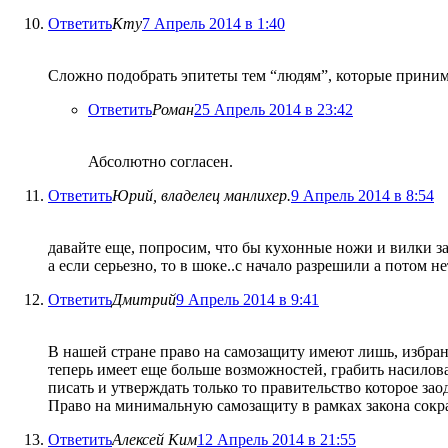
Ответить
Кту
7 Апрель 2014 в 1:40
Сложно подобрать эпитеты тем “людям”, которые приним
Ответить
Роман
25 Апрель 2014 в 23:42
Абсолютно согласен.
Ответить
Юрий, владелец манлихер.
9 Апрель 2014 в 8:54
давайте еще, попросим, что бы кухонные ножи и вилки 
а если серьезно, то в шоке..с начало разрешили а потом 
Ответить
Дмитрий
9 Апрель 2014 в 9:41
В нашей стране право на самозащиту имеют лишь, избран
теперь имеет еще больше возможностей, грабить насилова
писать и утверждать только то правительство которое з
Право на минимальную самозащиту в рамках закона сок
Ответить
Алексей Ким
12 Апрель 2014 в 21:55