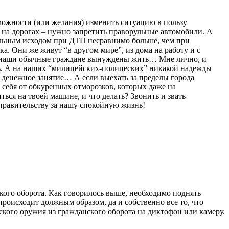
можности (или желания) изменить ситуацию в пользу
и на дорогах – нужно запретить праворульные автомобили. А
ртельным исходом при ДТП несравнимо больше, чем при
. Они же живут “в другом мире”, из дома на работу и с
ых наши обычные граждане вынуждены жить… Мне лично, и
знь. А на наших “милицейских-полицеских” никакой надежды
 денежное занятие… А если выехать за пределы города
 себя от обкуренных отморозков, которых даже на
ься на твоей машине, и что делать? Звонить и звать
правительству за нашу спокойную жизнь!
кого оборота. Как говорилось выше, необходимо поднять
роисходит должным образом, да и собственно все то, что
ского оружия из гражданского оборота на диктофон или камеру.