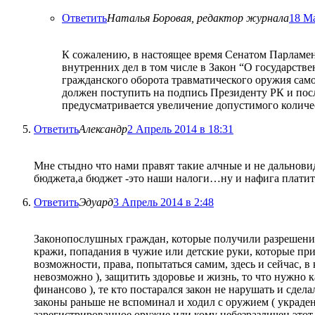
Ответить
Наталья Боровая, редактор журнала
18 Ма
К сожалению, в настоящее время Сенатом Парламен
внутренних дел в том числе в Закон “О государств
гражданского оборота травматического оружия само
должен поступить на подпись Президенту РК и посл
предусматривается увеличение допустимого количес
Ответить
Александр
2 Апрель 2014 в 18:31
Мне стыдно что нами правят такие алчные и не дальновид
бюджета,а бюджет -это наши налоги…ну и нафига платить
Ответить
Эдуард
3 Апрель 2014 в 2:48
Законопослушных граждан, которые получили разрешение,
кражи, попадания в чужие или детские руки, которые при
возможности, права, попытаться самим, здесь и сейчас, в
невозможно ), защитить здоровье и жизнь, то что нужно к
финансово ), те кто постарался закон не нарушать и сдел
законы раньше не вспоминал и ходил с оружием ( украденн
зарегистрированное оружие или кому небезразличен этот во