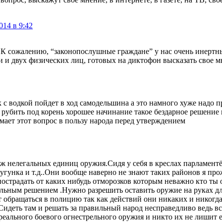
014 в 9:42
. К сожалению, “законопослушные граждане” у нас очень инертн
 и двух физических лиц, готовых на диктофон высказать свое мне
 как с водкой пойдет в ход самодельшина а это намного хуже над
рубить под корень хорошее начинание такое бездарное решение
умает этот вопрос в пользу народа перед утверждением
аж нелегальных единиц оружия.Сидя у себя в креслах парламент
угунка и т.д..Они вообще наверно не знают таких районов я пр
пострадать от каких нибудь отморозков которым неважно кто ты 
ильным решением .Нужно разрешить оставить оружие на руках дл
т обращаться в полицию так как действий они никаких и никогда
 .Cидеть там и решать за правильный народ несправедливо ведь в
 реального боевого огнестрельного оружия и никто их не лишит е