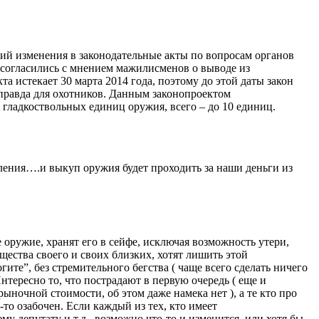
ий изменения в законодательные акты по вопросам органов
 согласились с мнением мажилисменов о выводе из
 истекает 30 марта 2014 года, поэтому до этой даты закон
 правда для охотников. Данным законопроектом
 гладкоствольных единиц оружия, всего – до 10 единиц.
еления….и выкуп оружия будет проходить за наши деньги из
оружие, хранят его в сейфе, исключая возможность утери,
щества своего и своих близких, хотят лишить этой
гите”, без стремительного бегства ( чаще всего сделать ничего
нтересно то, что пострадают в первую очередь ( еще и
рыночной стоимости, об этом даже намека нет ), а те кто про
-то озабочен. Если каждый из тех, кто имеет
му депутату и т.д., возможно что-то и изменится, или хотя бы,