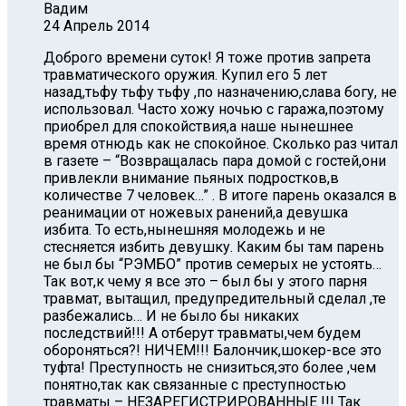
Вадим
24 Апрель 2014
Доброго времени суток! Я тоже против запрета
травматического оружия. Купил его 5 лет
назад,тьфу тьфу тьфу ,по назначению,слава богу, не
использовал. Часто хожу ночью с гаража,поэтому
приобрел для спокойствия,а наше нынешнее
время отнюдь как не спокойное. Сколько раз читал
в газете – “Возвращалась пара домой с гостей,они
привлекли внимание пьяных подростков,в
количестве 7 человек…” . В итоге парень оказался в
реанимации от ножевых ранений,а девушка
избита. То есть,нынешняя молодежь и не
стесняется избить девушку. Каким бы там парень
не был бы “РЭМБО” против семерых не устоять…
Так вот,к чему я все это – был бы у этого парня
травмат, вытащил, предупредительный сделал ,те
разбежались… И не было бы никаких
последствий!!! А отберут травматы,чем будем
обороняться?! НИЧЕМ!!! Балончик,шокер-все это
туфта! Преступность не снизиться,это более ,чем
понятно,так как связанные с преступностью
травматы – НЕЗАРЕГИСТРИРОВАННЫЕ !!! Так