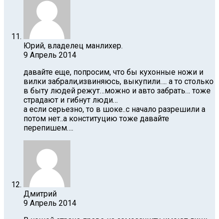
Юрий, владелец манлихер.
9 Апрель 2014
давайте еще, попросим, что бы кухонные ножи и
вилки забрали,извиняюсь, выкупили…. а то столько
в быту людей режут…можно и авто забрать… тоже
страдают и гибнут люди…
а если серьезно, то в шоке..с начало разрешили а
потом нет..а конституцию тоже давайте
перепишем….
Дмитрий
9 Апрель 2014