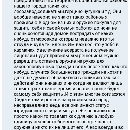
представляют что творится в большинстве районах
нашего города таких как
лесозавод,селикатный,герцино,чугунка и т.д..Они
вообще наверно не знают таких районов я
проживаю в одном из них и оружие покупал для
защиты себя и своей семьи работая до ночи не
очень хочется идя домой пострадать от каких
нибудь отморозков которым неважно кто ты
откуда и куда ты идёшь.Им важнее что у тебя в
карманах .Увеличение возраста на получение
лицензии будет правильным решением .Нужно
разрешить оставить оружие на руках для
законопослушных граждан ведь после того как что
нибудь случится большинство граждан не хотят и
даже не думают обращаться в полицию так как
действий они никаких и никогда не делают лишь
только тратят наше время и нервы проще будет
самому себя защитить .И с этим многие согласятся
.Cидеть там и решать за правильный народ
несправедливо ведь все они имеют статус
юридического лица и могут себе позволить не
просто какой то травмат как для нас а любую
единицу реального боевого огнестрельного
оружия и никто их не лишит его. А нас всегда и во