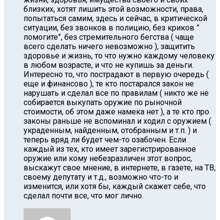
близких, хотят лишить этой возможности, права,
попытаться самим, здесь и сейчас, в критической
ситуации, без звонков в полицию, без криков ”
помогите”, без стремительного бегства ( чаще
всего сделать ничего невозможно ), защитить
здоровье и жизнь, то что нужно каждому человеку
в любом возрасте, и что не купишь за деньги.
Интересно то, что пострадают в первую очередь (
еще и финансово ), те кто постарался закон не
нарушать и сделал все по правилам ( никто же не
собирается выкупать оружие по рыночной
стоимости, об этом даже намека нет ), а те кто про
законы раньше не вспоминал и ходил с оружием (
украденным, найденным, отобранным и т.п. ) и
теперь вряд ли будет чем-то озабочен. Если
каждый из тех, кто имеет зарегистрированное
оружие или кому небезразличен этот вопрос,
выскажут свое мнение, в интернете, в газете, на ТВ,
своему депутату и т.д., возможно что-то и
изменится, или хотя бы, каждый скажет себе, что
сделал почти все, что мог лично.