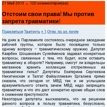
21 Май 2013 ↔ 120 комментария(ев)
Отстоим свои права! Мы против
запрета травматики!
Поделиться
Твитнуть
+ 1
Отпр. по эл. почте
На днях в Парламенте состоялось очередное заседание
рабочей группы, которое было посвящено только
одному вопросу – травматическому оружию.
Депутат
Каирбек Шошанович Сулейменов задавал конкретные
вопросы, связанные с тем, что будет, если оставить
травматику в обороте? Например, смогут ли владельцы
магазинов хранить коллекции отстрелянных из
травматики гильз? Депутаты Екатерина Сергеевна
Никитинская и Талгат Файзуллиевич Ергалиев прямо
сказали, что сегодня от МВД так и не услышали
вразумительного ответа, зачем МВД надо запрещать
травматику и что это даст конкретно кроме общих слов
о снижении преступности.
Некоторые депутаты высказались, что на решении
данного вопроса в пользу травматики, безусловно,