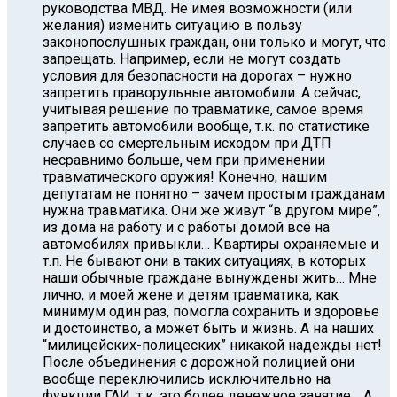
руководства МВД. Не имея возможности (или
желания) изменить ситуацию в пользу
законопослушных граждан, они только и могут, что
запрещать. Например, если не могут создать
условия для безопасности на дорогах – нужно
запретить праворульные автомобили. А сейчас,
учитывая решение по травматике, самое время
запретить автомобили вообще, т.к. по статистике
случаев со смертельным исходом при ДТП
несравнимо больше, чем при применении
травматического оружия! Конечно, нашим
депутатам не понятно – зачем простым гражданам
нужна травматика. Они же живут “в другом мире”,
из дома на работу и с работы домой всё на
автомобилях привыкли… Квартиры охраняемые и
т.п. Не бывают они в таких ситуациях, в которых
наши обычные граждане вынуждены жить… Мне
лично, и моей жене и детям травматика, как
минимум один раз, помогла сохранить и здоровье
и достоинство, а может быть и жизнь. А на наших
“милицейских-полицеских” никакой надежды нет!
После объединения с дорожной полицией они
вообще переключились исключительно на
функции ГАИ, т.к. это более денежное занятие… А