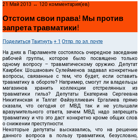
21 Май 2013 ↔ 120 комментария(ев)
Отстоим свои права! Мы против
запрета травматики!
Поделиться
Твитнуть
+ 1
Отпр. по эл. почте
На днях в Парламенте состоялось очередное заседание
рабочей группы, которое было посвящено только
одному вопросу – травматическому оружию.
Депутат
Каирбек Шошанович Сулейменов задавал конкретные
вопросы, связанные с тем, что будет, если оставить
травматику в обороте? Например, смогут ли владельцы
магазинов хранить коллекции отстрелянных из
травматики гильз? Депутаты Екатерина Сергеевна
Никитинская и Талгат Файзуллиевич Ергалиев прямо
сказали, что сегодня от МВД так и не услышали
вразумительного ответа, зачем МВД надо запрещать
травматику и что это даст конкретно кроме общих слов
о снижении преступности.
Некоторые депутаты высказались, что на решении
данного вопроса в пользу травматики, безусловно,