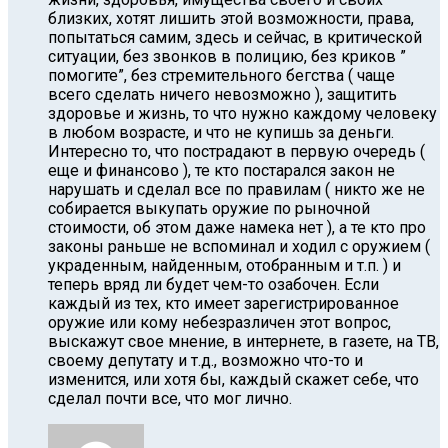
близких, хотят лишить этой возможности, права,
попытаться самим, здесь и сейчас, в критической
ситуации, без звонков в полицию, без криков ”
помогите”, без стремительного бегства ( чаще
всего сделать ничего невозможно ), защитить
здоровье и жизнь, то что нужно каждому человеку
в любом возрасте, и что не купишь за деньги.
Интересно то, что пострадают в первую очередь (
еще и финансово ), те кто постарался закон не
нарушать и сделал все по правилам ( никто же не
собирается выкупать оружие по рыночной
стоимости, об этом даже намека нет ), а те кто про
законы раньше не вспоминал и ходил с оружием (
украденным, найденным, отобранным и т.п. ) и
теперь вряд ли будет чем-то озабочен. Если
каждый из тех, кто имеет зарегистрированное
оружие или кому небезразличен этот вопрос,
выскажут свое мнение, в интернете, в газете, на ТВ,
своему депутату и т.д., возможно что-то и
изменится, или хотя бы, каждый скажет себе, что
сделал почти все, что мог лично.