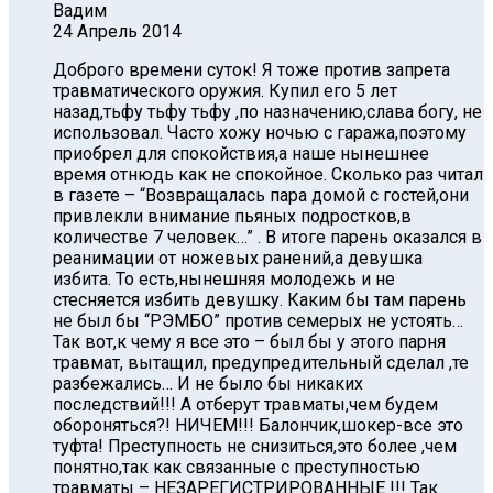
Вадим
24 Апрель 2014
Доброго времени суток! Я тоже против запрета
травматического оружия. Купил его 5 лет
назад,тьфу тьфу тьфу ,по назначению,слава богу, не
использовал. Часто хожу ночью с гаража,поэтому
приобрел для спокойствия,а наше нынешнее
время отнюдь как не спокойное. Сколько раз читал
в газете – “Возвращалась пара домой с гостей,они
привлекли внимание пьяных подростков,в
количестве 7 человек…” . В итоге парень оказался в
реанимации от ножевых ранений,а девушка
избита. То есть,нынешняя молодежь и не
стесняется избить девушку. Каким бы там парень
не был бы “РЭМБО” против семерых не устоять…
Так вот,к чему я все это – был бы у этого парня
травмат, вытащил, предупредительный сделал ,те
разбежались… И не было бы никаких
последствий!!! А отберут травматы,чем будем
обороняться?! НИЧЕМ!!! Балончик,шокер-все это
туфта! Преступность не снизиться,это более ,чем
понятно,так как связанные с преступностью
травматы – НЕЗАРЕГИСТРИРОВАННЫЕ !!! Так