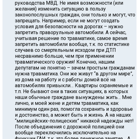
руководства МВД. Не имея возможности (или
желания) изменить ситуацию в пользу
законопослушных граждан, они только и могут, что
запрещать. Например, если не могут создать
условия для безопасности на дорогах – нужно
запретить праворульные автомобили. А сейчас,
учитывая решение по травматике, самое время
запретить автомобили вообще, т.к. по статистике
случаев со смертельным исходом при ДТП
несравнимо больше, чем при применении
травматического оружия! Конечно, нашим
депутатам не понятно – зачем простым гражданам
нужна травматика. Они же живут “в другом мире”,
из дома на работу и с работы домой всё на
автомобилях привыкли… Квартиры охраняемые и
т.п. Не бывают они в таких ситуациях, в которых
наши обычные граждане вынуждены жить… Мне
лично, и моей жене и детям травматика, как
минимум один раз, помогла сохранить и здоровье
и достоинство, а может быть и жизнь. А на наших
“милицейских-полицеских” никакой надежды нет!
После объединения с дорожной полицией они
вообще переключились исключительно на
функции ГАИ, т.к. это более денежное занятие… А