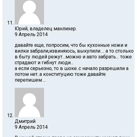
Юрий, владелец манлихер.
9 Апрель 2014
давайте еще, попросим, что бы кухонные ножи и
вилки забрали,извиняюсь, выкупили…. а то столько
в быту людей режут…можно и авто забрать… тоже
страдают и гибнут люди…
а если серьезно, то в шоке..с начало разрешили а
потом нет..а конституцию тоже давайте
перепишем….
Дмитрий
9 Апрель 2014