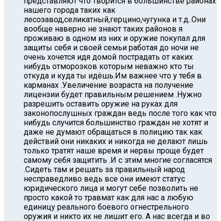
представляют что творится в большинстве районах
нашего города таких как
лесозавод,селикатный,герцино,чугунка и т.д..Они
вообще наверно не знают таких районов я
проживаю в одном из них и оружие покупал для
защиты себя и своей семьи работая до ночи не
очень хочется идя домой пострадать от каких
нибудь отморозков которым неважно кто ты
откуда и куда ты идёшь.Им важнее что у тебя в
карманах .Увеличение возраста на получение
лицензии будет правильным решением .Нужно
разрешить оставить оружие на руках для
законопослушных граждан ведь после того как что
нибудь случится большинство граждан не хотят и
даже не думают обращаться в полицию так как
действий они никаких и никогда не делают лишь
только тратят наше время и нервы проще будет
самому себя защитить .И с этим многие согласятся
.Cидеть там и решать за правильный народ
несправедливо ведь все они имеют статус
юридического лица и могут себе позволить не
просто какой то травмат как для нас а любую
единицу реального боевого огнестрельного
оружия и никто их не лишит его. А нас всегда и во