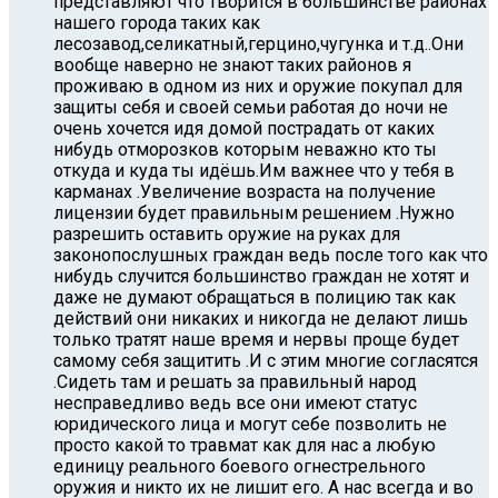
представляют что творится в большинстве районах
нашего города таких как
лесозавод,селикатный,герцино,чугунка и т.д..Они
вообще наверно не знают таких районов я
проживаю в одном из них и оружие покупал для
защиты себя и своей семьи работая до ночи не
очень хочется идя домой пострадать от каких
нибудь отморозков которым неважно кто ты
откуда и куда ты идёшь.Им важнее что у тебя в
карманах .Увеличение возраста на получение
лицензии будет правильным решением .Нужно
разрешить оставить оружие на руках для
законопослушных граждан ведь после того как что
нибудь случится большинство граждан не хотят и
даже не думают обращаться в полицию так как
действий они никаких и никогда не делают лишь
только тратят наше время и нервы проще будет
самому себя защитить .И с этим многие согласятся
.Cидеть там и решать за правильный народ
несправедливо ведь все они имеют статус
юридического лица и могут себе позволить не
просто какой то травмат как для нас а любую
единицу реального боевого огнестрельного
оружия и никто их не лишит его. А нас всегда и во