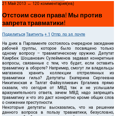
21 Май 2013 ↔ 120 комментария(ев)
Отстоим свои права! Мы против
запрета травматики!
Поделиться
Твитнуть
+ 1
Отпр. по эл. почте
На днях в Парламенте состоялось очередное заседание
рабочей группы, которое было посвящено только
одному вопросу – травматическому оружию.
Депутат
Каирбек Шошанович Сулейменов задавал конкретные
вопросы, связанные с тем, что будет, если оставить
травматику в обороте? Например, смогут ли владельцы
магазинов хранить коллекции отстрелянных из
травматики гильз? Депутаты Екатерина Сергеевна
Никитинская и Талгат Файзуллиевич Ергалиев прямо
сказали, что сегодня от МВД так и не услышали
вразумительного ответа, зачем МВД надо запрещать
травматику и что это даст конкретно кроме общих слов
о снижении преступности.
Некоторые депутаты высказались, что на решении
данного вопроса в пользу травматики, безусловно,