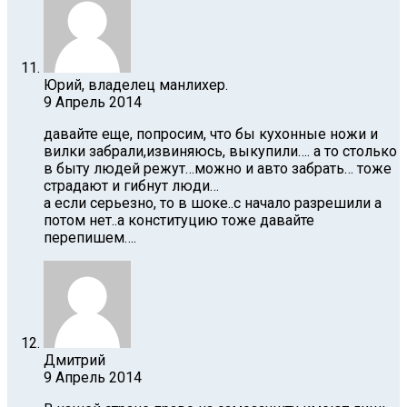
Юрий, владелец манлихер.
9 Апрель 2014
давайте еще, попросим, что бы кухонные ножи и
вилки забрали,извиняюсь, выкупили…. а то столько
в быту людей режут…можно и авто забрать… тоже
страдают и гибнут люди…
а если серьезно, то в шоке..с начало разрешили а
потом нет..а конституцию тоже давайте
перепишем….
Дмитрий
9 Апрель 2014