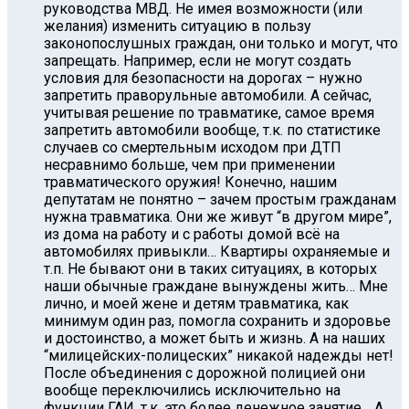
руководства МВД. Не имея возможности (или
желания) изменить ситуацию в пользу
законопослушных граждан, они только и могут, что
запрещать. Например, если не могут создать
условия для безопасности на дорогах – нужно
запретить праворульные автомобили. А сейчас,
учитывая решение по травматике, самое время
запретить автомобили вообще, т.к. по статистике
случаев со смертельным исходом при ДТП
несравнимо больше, чем при применении
травматического оружия! Конечно, нашим
депутатам не понятно – зачем простым гражданам
нужна травматика. Они же живут “в другом мире”,
из дома на работу и с работы домой всё на
автомобилях привыкли… Квартиры охраняемые и
т.п. Не бывают они в таких ситуациях, в которых
наши обычные граждане вынуждены жить… Мне
лично, и моей жене и детям травматика, как
минимум один раз, помогла сохранить и здоровье
и достоинство, а может быть и жизнь. А на наших
“милицейских-полицеских” никакой надежды нет!
После объединения с дорожной полицией они
вообще переключились исключительно на
функции ГАИ, т.к. это более денежное занятие… А