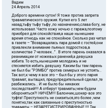
Вадим
24 Апрель 2014
Доброго времени суток! Я тоже против запрета
травматического оружия. Купил его 5 лет
назад,тьфу тьфу тьфу ,по назначению,слава богу, не
использовал. Часто хожу ночью с гаража,поэтому
приобрел для спокойствия,а наше нынешнее
время отнюдь как не спокойное. Сколько раз читал
в газете – “Возвращалась пара домой с гостей,они
привлекли внимание пьяных подростков,в
количестве 7 человек…” . В итоге парень оказался в
реанимации от ножевых ранений,а девушка
избита. То есть,нынешняя молодежь и не
стесняется избить девушку. Каким бы там парень
не был бы “РЭМБО” против семерых не устоять…
Так вот,к чему я все это – был бы у этого парня
травмат, вытащил, предупредительный сделал ,те
разбежались… И не было бы никаких
последствий!!! А отберут травматы,чем будем
обороняться?! НИЧЕМ!!! Балончик,шокер-все это
туфта! Преступность не снизиться,это более ,чем
понятно,так как связанные с преступностью
травматы – НЕЗАРЕГИСТРИРОВАННЫЕ !!! Так