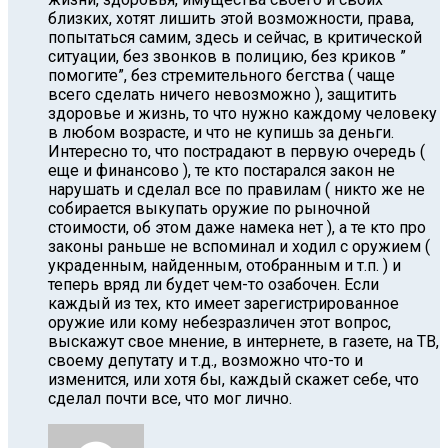
близких, хотят лишить этой возможности, права,
попытаться самим, здесь и сейчас, в критической
ситуации, без звонков в полицию, без криков ”
помогите”, без стремительного бегства ( чаще
всего сделать ничего невозможно ), защитить
здоровье и жизнь, то что нужно каждому человеку
в любом возрасте, и что не купишь за деньги.
Интересно то, что пострадают в первую очередь (
еще и финансово ), те кто постарался закон не
нарушать и сделал все по правилам ( никто же не
собирается выкупать оружие по рыночной
стоимости, об этом даже намека нет ), а те кто про
законы раньше не вспоминал и ходил с оружием (
украденным, найденным, отобранным и т.п. ) и
теперь вряд ли будет чем-то озабочен. Если
каждый из тех, кто имеет зарегистрированное
оружие или кому небезразличен этот вопрос,
выскажут свое мнение, в интернете, в газете, на ТВ,
своему депутату и т.д., возможно что-то и
изменится, или хотя бы, каждый скажет себе, что
сделал почти все, что мог лично.