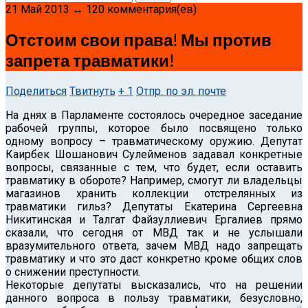
21 Май 2013 ↔ 120 комментария(ев)
Отстоим свои права! Мы против
запрета травматики!
Поделиться
Твитнуть
+ 1
Отпр. по эл. почте
На днях в Парламенте состоялось очередное заседание
рабочей группы, которое было посвящено только
одному вопросу – травматическому оружию.
Депутат
Каирбек Шошанович Сулейменов задавал конкретные
вопросы, связанные с тем, что будет, если оставить
травматику в обороте? Например, смогут ли владельцы
магазинов хранить коллекции отстрелянных из
травматики гильз? Депутаты Екатерина Сергеевна
Никитинская и Талгат Файзуллиевич Ергалиев прямо
сказали, что сегодня от МВД так и не услышали
вразумительного ответа, зачем МВД надо запрещать
травматику и что это даст конкретно кроме общих слов
о снижении преступности.
Некоторые депутаты высказались, что на решении
данного вопроса в пользу травматики, безусловно,