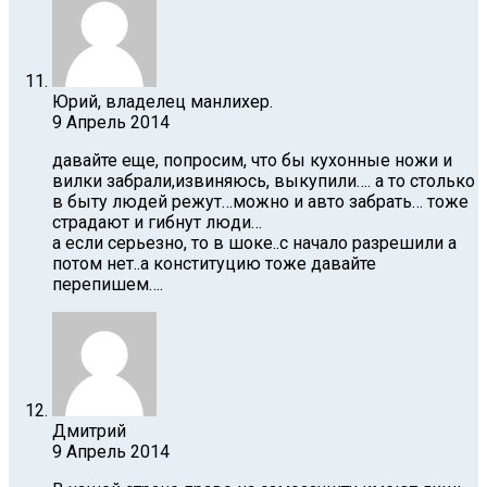
Юрий, владелец манлихер.
9 Апрель 2014
давайте еще, попросим, что бы кухонные ножи и
вилки забрали,извиняюсь, выкупили…. а то столько
в быту людей режут…можно и авто забрать… тоже
страдают и гибнут люди…
а если серьезно, то в шоке..с начало разрешили а
потом нет..а конституцию тоже давайте
перепишем….
Дмитрий
9 Апрель 2014