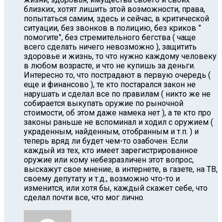
близких, хотят лишить этой возможности, права,
попытаться самим, здесь и сейчас, в критической
ситуации, без звонков в полицию, без криков ”
помогите”, без стремительного бегства ( чаще
всего сделать ничего невозможно ), защитить
здоровье и жизнь, то что нужно каждому человеку
в любом возрасте, и что не купишь за деньги.
Интересно то, что пострадают в первую очередь (
еще и финансово ), те кто постарался закон не
нарушать и сделал все по правилам ( никто же не
собирается выкупать оружие по рыночной
стоимости, об этом даже намека нет ), а те кто про
законы раньше не вспоминал и ходил с оружием (
украденным, найденным, отобранным и т.п. ) и
теперь вряд ли будет чем-то озабочен. Если
каждый из тех, кто имеет зарегистрированное
оружие или кому небезразличен этот вопрос,
выскажут свое мнение, в интернете, в газете, на ТВ,
своему депутату и т.д., возможно что-то и
изменится, или хотя бы, каждый скажет себе, что
сделал почти все, что мог лично.