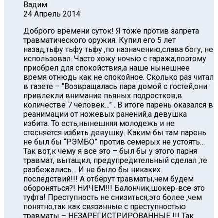
Вадим
24 Апрель 2014
Доброго времени суток! Я тоже против запрета
травматического оружия. Купил его 5 лет
назад,тьфу тьфу тьфу ,по назначению,слава богу, не
использовал. Часто хожу ночью с гаража,поэтому
приобрел для спокойствия,а наше нынешнее
время отнюдь как не спокойное. Сколько раз читал
в газете – “Возвращалась пара домой с гостей,они
привлекли внимание пьяных подростков,в
количестве 7 человек…” . В итоге парень оказался в
реанимации от ножевых ранений,а девушка
избита. То есть,нынешняя молодежь и не
стесняется избить девушку. Каким бы там парень
не был бы “РЭМБО” против семерых не устоять…
Так вот,к чему я все это – был бы у этого парня
травмат, вытащил, предупредительный сделал ,те
разбежались… И не было бы никаких
последствий!!! А отберут травматы,чем будем
обороняться?! НИЧЕМ!!! Балончик,шокер-все это
туфта! Преступность не снизиться,это более ,чем
понятно,так как связанные с преступностью
травматы – НЕЗАРЕГИСТРИРОВАННЫЕ !!! Так