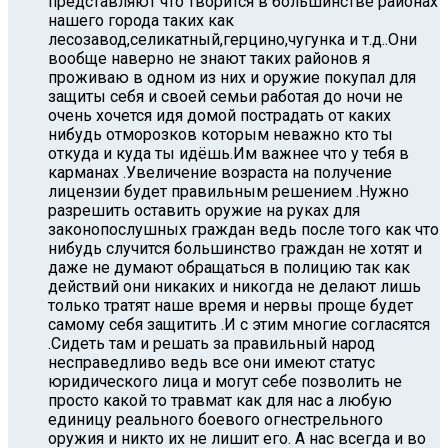
представляют что творится в большинстве районах
нашего города таких как
лесозавод,селикатный,герцино,чугунка и т.д..Они
вообще наверно не знают таких районов я
проживаю в одном из них и оружие покупал для
защиты себя и своей семьи работая до ночи не
очень хочется идя домой пострадать от каких
нибудь отморозков которым неважно кто ты
откуда и куда ты идёшь.Им важнее что у тебя в
карманах .Увеличение возраста на получение
лицензии будет правильным решением .Нужно
разрешить оставить оружие на руках для
законопослушных граждан ведь после того как что
нибудь случится большинство граждан не хотят и
даже не думают обращаться в полицию так как
действий они никаких и никогда не делают лишь
только тратят наше время и нервы проще будет
самому себя защитить .И с этим многие согласятся
.Cидеть там и решать за правильный народ
несправедливо ведь все они имеют статус
юридического лица и могут себе позволить не
просто какой то травмат как для нас а любую
единицу реального боевого огнестрельного
оружия и никто их не лишит его. А нас всегда и во