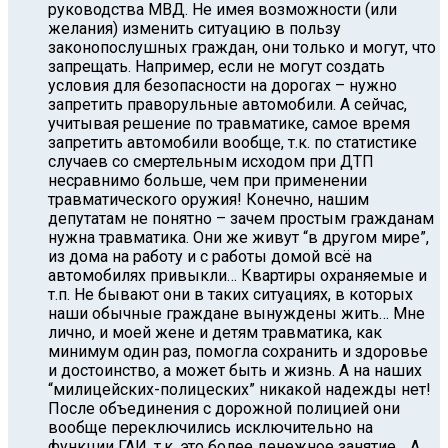
руководства МВД. Не имея возможности (или
желания) изменить ситуацию в пользу
законопослушных граждан, они только и могут, что
запрещать. Например, если не могут создать
условия для безопасности на дорогах – нужно
запретить праворульные автомобили. А сейчас,
учитывая решение по травматике, самое время
запретить автомобили вообще, т.к. по статистике
случаев со смертельным исходом при ДТП
несравнимо больше, чем при применении
травматического оружия! Конечно, нашим
депутатам не понятно – зачем простым гражданам
нужна травматика. Они же живут “в другом мире”,
из дома на работу и с работы домой всё на
автомобилях привыкли… Квартиры охраняемые и
т.п. Не бывают они в таких ситуациях, в которых
наши обычные граждане вынуждены жить… Мне
лично, и моей жене и детям травматика, как
минимум один раз, помогла сохранить и здоровье
и достоинство, а может быть и жизнь. А на наших
“милицейских-полицеских” никакой надежды нет!
После объединения с дорожной полицией они
вообще переключились исключительно на
функции ГАИ, т.к. это более денежное занятие… А